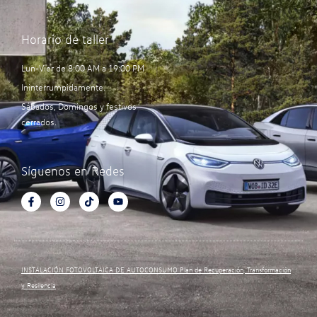
Horario de taller
Lun-Vier de 8:00 AM a 19:00 PM
Ininterrumpidamente.
Sábados, Domingos y festivos
cerrados.
Síguenos en Redes
INSTALACIÓN FOTOVOLTAICA DE AUTOCONSUMO Plan de Recuperación, Transformación
y Resilencia