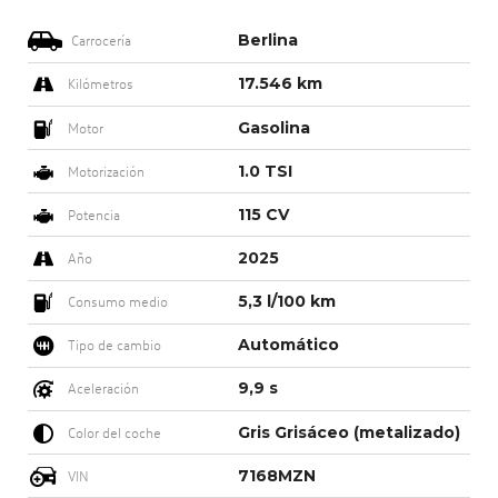
Berlina
Carrocería
17.546 km
Kilómetros
Gasolina
Motor
1.0 TSI
Motorización
115 CV
Potencia
2025
Año
5,3 l/100 km
Consumo medio
Automático
Tipo de cambio
9,9 s
Aceleración
Gris Grisáceo (metalizado)
Color del coche
7168MZN
VIN