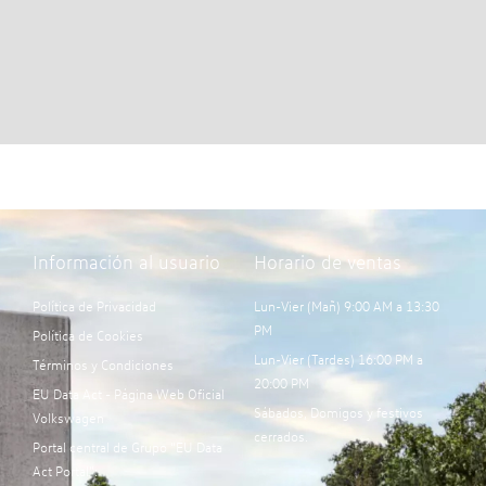
Información al usuario
Horario de ventas
Política de Privacidad
Lun-Vier (Mañ) 9:00 AM a 13:30
PM
Política de Cookies
Lun-Vier (Tardes) 16:00 PM a
Términos y Condiciones
20:00 PM
EU Data Act - Página Web Oficial
Sábados, Domigos y festivos
Volkswagen
cerrados.
Portal central de Grupo “EU Data
Act Portal”: