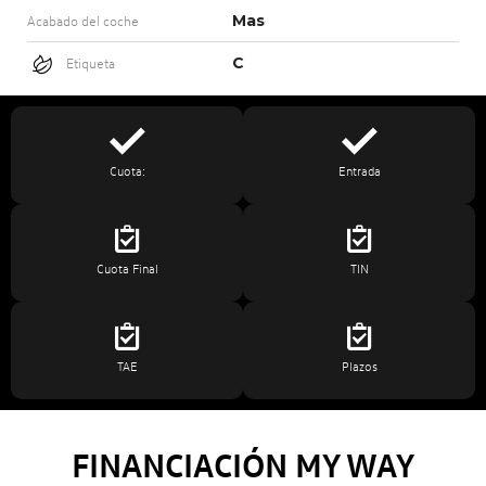
Mas
Acabado del coche
C
Etiqueta
Cuota:
Entrada
Cuota Final
TIN
TAE
Plazos
FINANCIACIÓN MY WAY