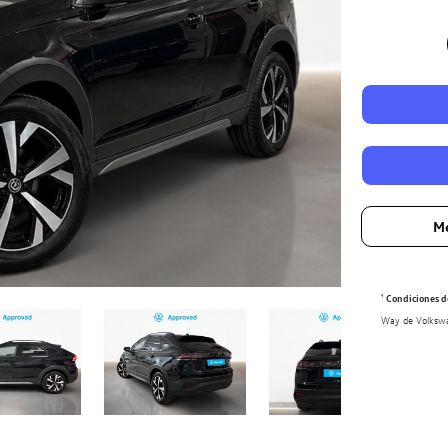
Me
¹
Condiciones de
Way de Volkswag