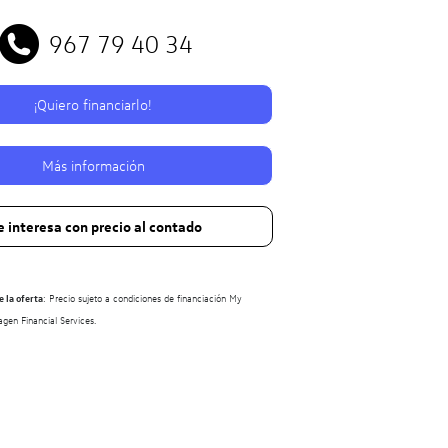
967 79 40 34
¡Quiero financiarlo!
Más información
 interesa con precio al contado
 la oferta
: Precio sujeto a condiciones de financiación My
en Financial Services.