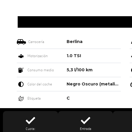
Berlina
Carrocería
1.0 TSI
Motorización
5,3 l/100 km
Consumo medio
Negro Oscuro (metalizado)
Color del coche
C
Etiqueta
Cuota:
Entrada