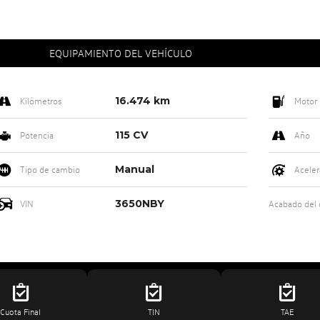
EQUIPAMIENTO DEL VEHÍCULO
16.474 km
Kilómetros
Motor
115 CV
Potencia
Año
Manual
Tipo de cambio
Aceler
3650NBY
VIN
Acabado del
Cuota Final
TIN
TAE