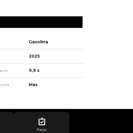
Gasolina
2025
9,9 s
ación
Mas
 coche
Plazos