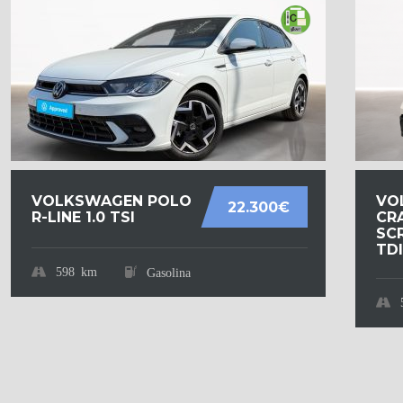
VOLKSWAGEN POLO
VO
22.300€
R-LINE 1.0 TSI
CR
SCR
TDI.
598 km
Gasolina