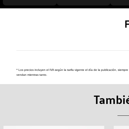
* Los precios incluyen el IVA según la tarifa vigente el día de la publicación, siemp
vendan mientras tanto.
Tambié