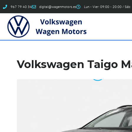
967 79 40 34
digital@wagenmotors.es
Lun - Vier: 09:00 - 20:00 / Sáb:
Volkswagen Taigo Ma