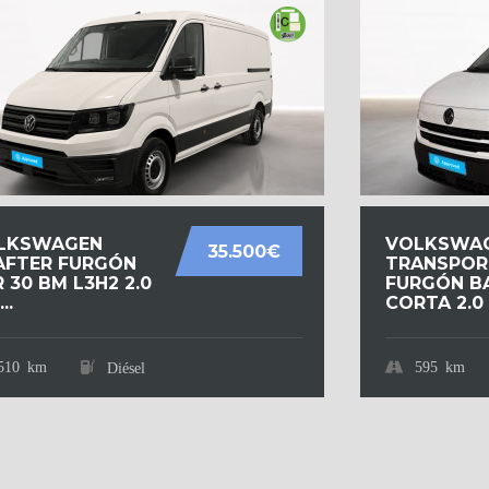
LKSWAGEN
VOLKSWA
35.500€
AFTER FURGÓN
TRANSPOR
 30 BM L3H2 2.0
FURGÓN B
..
CORTA 2.0 T
510 km
595 km
Diésel