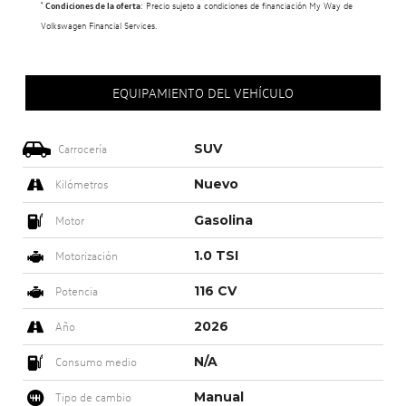
¹
Condiciones de la oferta
: Precio sujeto a condiciones de financiación My Way de
Volkswagen Financial Services.
EQUIPAMIENTO DEL VEHÍCULO
SUV
Carrocería
Nuevo
Kilómetros
Gasolina
Motor
1.0 TSI
Motorización
116 CV
Potencia
2026
Año
N/A
Consumo medio
Manual
Tipo de cambio