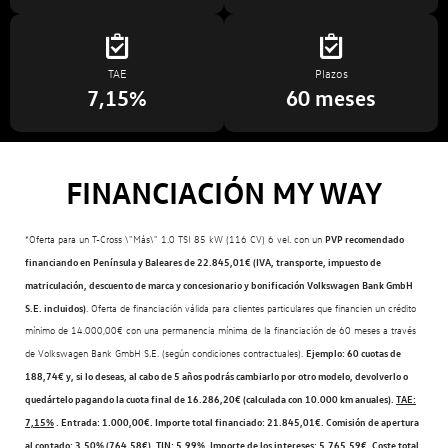
TAE
Plazos
7,15%
60 meses
FINANCIACIÓN MY WAY
*Oferta para un T-Cross \"Más\" 1.0 TSI 85 kW (116 CV) 6 vel. con un
PVP recomendado
financiando en Península y Baleares de 22.845,01€ (IVA, transporte, impuesto de
matriculación, descuento de marca y concesionario y bonificación Volkswagen Bank GmbH
S.E. incluidos)
. Oferta de financiación válida para clientes particulares que financien un crédito
mínimo de 14.000,00€ con una permanencia mínima de la financiación de 60 meses a través
de Volkswagen Bank GmbH S.E. (según condiciones contractuales).
Ejemplo: 60 cuotas de
188,74€ y, si lo deseas, al cabo de 5 años podrás cambiarlo por otro modelo, devolverlo o
quedártelo pagando la cuota final de 16.286,20€ (calculada con 10.000 km anuales).
TAE:
7,15%
. Entrada: 1.000,00€. Importe total financiado: 21.845,01€. Comisión de apertura
al contado: 3,50% (764,58€). TIN: 5,99%. Importe de los intereses: 5.765,59€. Coste total