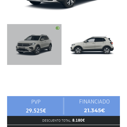
FINANCIADO
PVP
29.525€
21.345€
8.180€
DESCUENTO TOTAL: