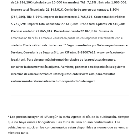
de 16.286,20€ (calculada con 10.000 km anuales).
TAE: 7,15%
. Entrada: 1.000,00€.
Importe total financiado: 21.845,01€. Comisión de apertura al contado: 3,50%
(764,58€). TIN: 5,99%. Importe de los intereses: 5.765,59€. Coste total del crédito:
5.765,59€. Importe total adeudado: 27.610,60€. Precio total a plazos: 28.610,60€.
Precio al contado: 22.845,01€. Precio financiando 22.845,01€.
Sistema de
amortización francés. El modelo visualizado puede no corresponder exactamente con el
ofertado. Oferta válida hasta fin de mes. **
Seguros mediados por Volkswagen Insurance
Services, Correduría de Seguros S.L. con CIF núm. B-28007615, www.vwfs.es/nota-
legal.html. Para obtener más información relativa de los productos de seguro,
consultar la documentación adjunta. Asimismo, ponemos a su disposición la siguiente
dirección de correo electrónico infoseguroscliente@vwfs.com para consultas
exclusivamente relacionadas con dicho/s producto/ s de seguro.
* Los precios incluyen el IVA según la tarifa vigente el día de la publicación, siempre
que no haya errores tipográficos. Las fotos del sitio no son contractuales. Los
vehículos en stock en los concesionarios están disponibles a menos que se vendan
mientras tanto.