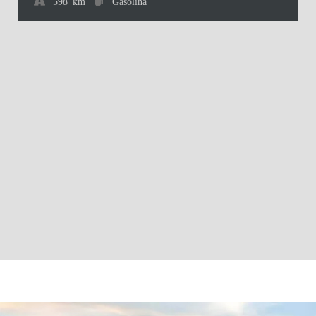
598 km
Gasolina