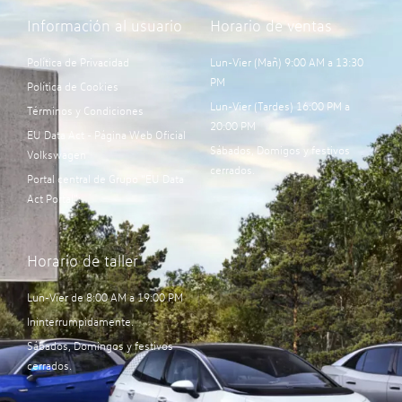
Información al usuario
Horario de ventas
Política de Privacidad
Lun-Vier (Mañ) 9:00 AM a 13:30
PM
Política de Cookies
Lun-Vier (Tardes) 16:00 PM a
Términos y Condiciones
20:00 PM
EU Data Act - Página Web Oficial
Sábados, Domigos y festivos
Volkswagen
cerrados.
Portal central de Grupo “EU Data
Act Portal”:
Horario de taller
Lun-Vier de 8:00 AM a 19:00 PM
Ininterrumpidamente.
Sábados, Domingos y festivos
cerrados.