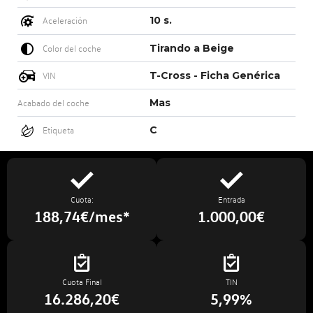
10 s.
Aceleración
Tirando a Beige
Color del coche
T-Cross - Ficha Genérica
VIN
Mas
Acabado del coche
C
Etiqueta
Cuota:
Entrada
188,74€/mes*
1.000,00€
Cuota Final
TIN
16.286,20€
5,99%