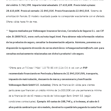
del crédito: 5.765,59€. Importe total adeudado: 27.610,60€. Precio total a plazos:
28.610,60€. Precio al contado: 22.845,01€. Precio financiando 22.845,01€.
Sistema de
amortización francés. El modelo visualizado puede no corresponder exactamente con el ofertado.
Oferta válida hasta fin de mes.
**
Seguros mediados por Volkswagen Insurance Services, Correduría de Seguros S.L. con CIF
núm. B-28007615, www.vwfs.es/nota-legal.html. Para obtener más información relativa
de los productos de seguro, consultar la documentación adjunta. Asimismo, ponemos a su
disposición la siguiente dirección de correo electrónico infoseguroscliente@vwfs.com para
consultas exclusivamente relacionadas con dicho/s producto/ s de seguro.
*Oferta para un T-Cross \"Más\" 1.0 TSI 85 kW (116 CV) 6 vel. con un
PVP
recomendado financiando en Península y Baleares de 22.845,01€ (IVA, transporte,
impuesto de matriculación, descuento de marca y concesionario y bonificación
Volkswagen Bank GmbH S.E. incluidos)
. Oferta de financiación válida para clientes
particulares que financien un crédito mínimo de 14.000,00€ con una permanencia mínima
de la financiación de 60 meses a través de Volkswagen Bank GmbH S.E. (según
condiciones contractuales).
Ejemplo: 60 cuotas de 188,74€ y, si lo deseas, al cabo de 5
años podrás cambiarlo por otro modelo, devolverlo o quedártelo pagando la cuota final