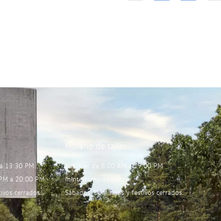
Horario de taller
 a 13:30 PM
Lun-Vier de 8:00 AM a 19:00 PM
 PM a 20:00 PM
Ininterrumpidamente.
ivos cerrados.
Sábados, Domingos y festivos cerrados.