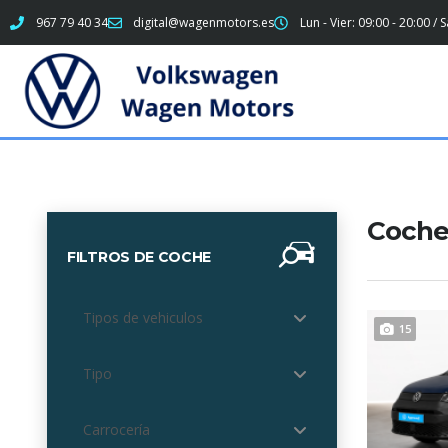
967 79 40 34
digital@wagenmotors.es
Lun - Vier: 09:00 - 20:00 / 
Coche
FILTROS DE COCHE
Tipos de vehiculos
15
Tipo
Carrocería