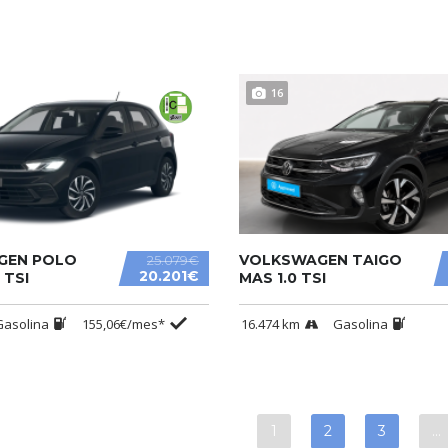
16
GEN POLO
VOLKSWAGEN TAIGO
25.079€
20.201€
 TSI
MAS 1.0 TSI
Gasolina
155,06€/mes*
16.474 km
Gasolina
1
2
3
…