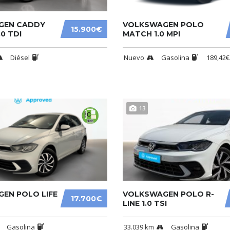
GEN CADDY
VOLKSWAGEN POLO
15.900€
0 TDI
MATCH 1.0 MPI
Diésel
Nuevo
Gasolina
189,42
13
EN POLO LIFE
VOLKSWAGEN POLO R-
17.700€
LINE 1.0 TSI
Gasolina
33.039 km
Gasolina