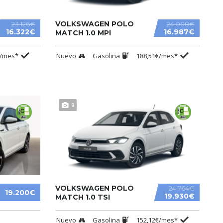
VOLKSWAGEN POLO
23.126€
24.008€
16.322€
16.987€
MATCH 1.0 MPI
€/mes*
Nuevo
Gasolina
188,51€/mes*
9
VOLKSWAGEN POLO
24.764€
19.200€
19.930€
MATCH 1.0 TSI
Nuevo
Gasolina
152,12€/mes*