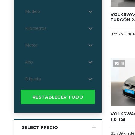
Modelo
VOLKSWA
FURGÓN 2.
Kilómetros
165.761 km
Motor
Año
18
Etiqueta
RESTABLECER TODO
VOLKSWAG
1.0 TSI
SELECT PRECIO
33.789 km