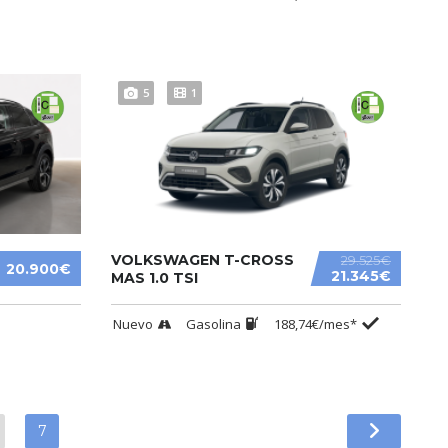
5
1
VOLKSWAGEN T-CROSS
29.525€
20.900€
21.345€
MAS 1.0 TSI
Nuevo
Gasolina
188,74€/mes*
7