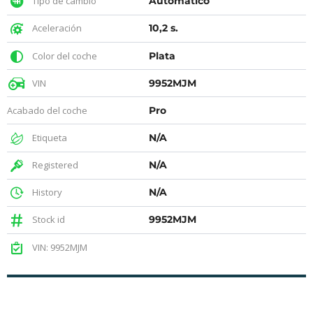
Tipo de cambio
Automático
Aceleración
10,2 s.
Color del coche
Plata
VIN
9952MJM
Acabado del coche
Pro
Etiqueta
N/A
Registered
N/A
History
N/A
Stock id
9952MJM
VIN: 9952MJM