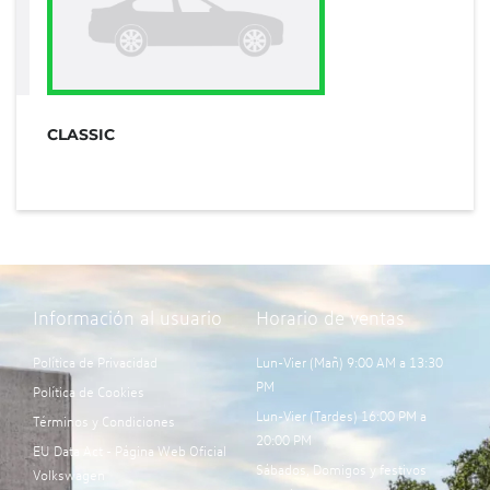
CLASSIC
Información al usuario
Horario de ventas
Política de Privacidad
Lun-Vier (Mañ) 9:00 AM a 13:30
PM
Política de Cookies
Lun-Vier (Tardes) 16:00 PM a
Términos y Condiciones
20:00 PM
EU Data Act - Página Web Oficial
Sábados, Domigos y festivos
Volkswagen