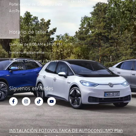
cerrados.
Portal central de Grupo “EU Data
Act Portal”:
Horario de taller
Lun-Vier de 8:00 AM a 19:00 PM
Ininterrumpidamente.
Sábados, Domingos y festivos
cerrados.
Síguenos en Redes
INSTALACIÓN FOTOVOLTAICA DE AUTOCONSUMO Plan