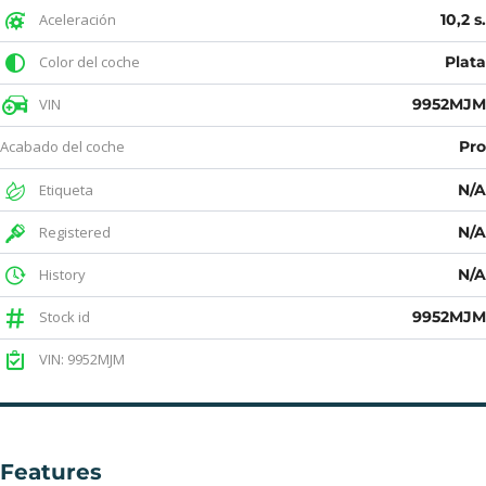
Aceleración
10,2 s
Color del coche
Plat
VIN
9952MJ
Acabado del coche
Pr
Etiqueta
N/
Registered
N/
History
N/
Stock id
9952MJ
VIN: 9952MJM
Features