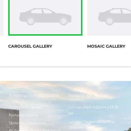
CAROUSEL GALLERY
MOSAIC GALLERY
Información al usuario
Horario de ventas
Política de Privacidad
Lun-Vier (Mañ) 9:00 AM a 13:30
PM
Política de Cookies
Lun-Vier (Tardes) 16:00 PM a
Términos y Condiciones
20:00 PM
EU Data Act - Página Web Oficial