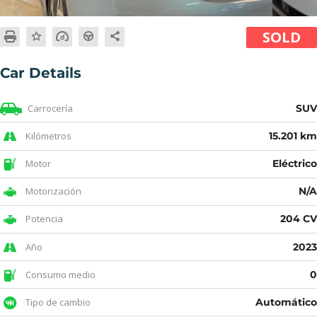
SOLD
Car Details
Carrocería
SU
Kilómetros
15.201 k
Motor
Eléctric
Motorización
N/
Potencia
204 C
Año
202
Consumo medio
Tipo de cambio
Automátic