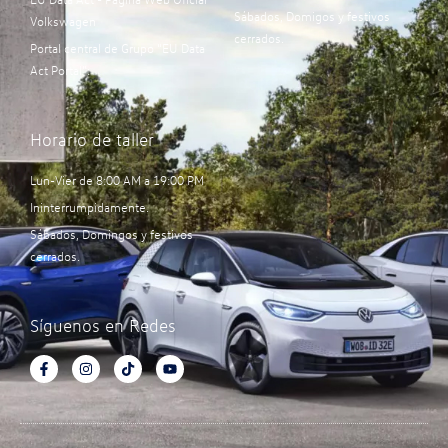
Sábados, Domigos y festivos
Volkswagen
cerrados.
Portal central de Grupo “EU Data
Act Portal”:
Horario de taller
Lun-Vier de 8:00 AM a 19:00 PM
Ininterrumpidamente.
Sábados, Domingos y festivos
cerrados.
Síguenos en Redes