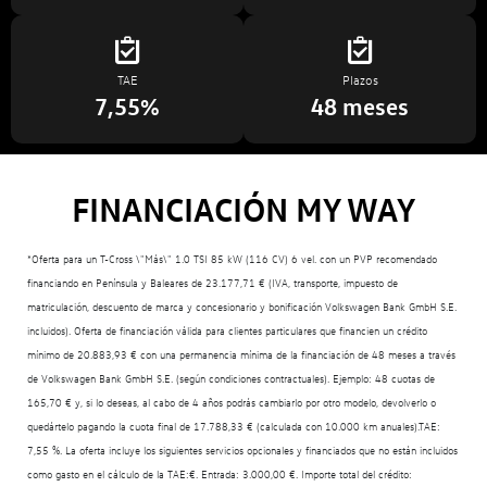
TAE
Plazos
7,55%
48 meses
FINANCIACIÓN MY WAY
*Oferta para un T-Cross \"Más\" 1.0 TSI 85 kW (116 CV) 6 vel. con un PVP recomendado
financiando en Península y Baleares de 23.177,71 € (IVA, transporte, impuesto de
matriculación, descuento de marca y concesionario y bonificación Volkswagen Bank GmbH S.E.
incluidos). Oferta de financiación válida para clientes particulares que financien un crédito
mínimo de 20.883,93 € con una permanencia mínima de la financiación de 48 meses a través
de Volkswagen Bank GmbH S.E. (según condiciones contractuales). Ejemplo: 48 cuotas de
165,70 € y, si lo deseas, al cabo de 4 años podrás cambiarlo por otro modelo, devolverlo o
quedártelo pagando la cuota final de 17.788,33 € (calculada con 10.000 km anuales).TAE:
7,55 %. La oferta incluye los siguientes servicios opcionales y financiados que no están incluidos
como gasto en el cálculo de la TAE:€. Entrada: 3.000,00 €. Importe total del crédito: