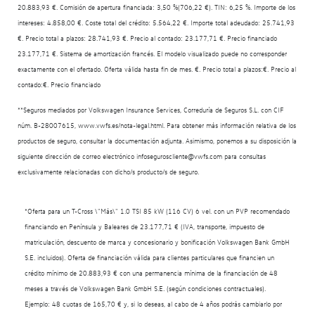
20.883,93 €. Comisión de apertura financiada: 3,50 %(706,22 €). TIN: 6,25 %. Importe de los
intereses: 4.858,00 €. Coste total del crédito: 5.564,22 €. Importe total adeudado: 25.741,93
€. Precio total a plazos: 28.741,93 €. Precio al contado: 23.177,71 €. Precio financiado
23.177,71 €. Sistema de amortización francés. El modelo visualizado puede no corresponder
exactamente con el ofertado. Oferta válida hasta fin de mes. €. Precio total a plazos:€. Precio al
contado:€. Precio financiado
**Seguros mediados por Volkswagen Insurance Services, Correduría de Seguros S.L. con CIF
núm. B-28007615, www.vwfs.es/nota-legal.html. Para obtener más información relativa de los
productos de seguro, consultar la documentación adjunta. Asimismo, ponemos a su disposición la
siguiente dirección de correo electrónico infoseguroscliente@vwfs.com para consultas
exclusivamente relacionadas con dicho/s producto/s de seguro.
*Oferta para un T-Cross \"Más\" 1.0 TSI 85 kW (116 CV) 6 vel. con un PVP recomendado
financiando en Península y Baleares de 23.177,71 € (IVA, transporte, impuesto de
matriculación, descuento de marca y concesionario y bonificación Volkswagen Bank GmbH
S.E. incluidos). Oferta de financiación válida para clientes particulares que financien un
crédito mínimo de 20.883,93 € con una permanencia mínima de la financiación de 48
meses a través de Volkswagen Bank GmbH S.E. (según condiciones contractuales).
Ejemplo: 48 cuotas de 165,70 € y, si lo deseas, al cabo de 4 años podrás cambiarlo por