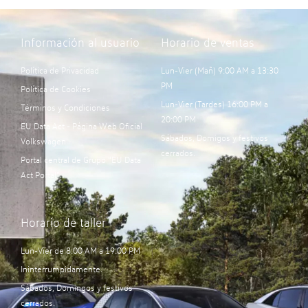
Información al usuario
Horario de ventas
Política de Privacidad
Lun-Vier (Mañ) 9:00 AM a 13:30
PM
Política de Cookies
Lun-Vier (Tardes) 16:00 PM a
Términos y Condiciones
20:00 PM
EU Data Act - Página Web Oficial
Sábados, Domigos y festivos
Volkswagen
cerrados.
Portal central de Grupo “EU Data
Act Portal”:
Horario de taller
Lun-Vier de 8:00 AM a 19:00 PM
Ininterrumpidamente.
Sábados, Domingos y festivos
cerrados.