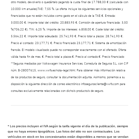
otro modelo, devolverlo o quedártelo pagando la cuota final de 17.788,33 € (calculada con
10.000 km anuales).TAE: 7,55 %. La oferta incluye los siguientes servicios opcionales y
financiados que no están incluidos como gasto en el cálculo de la TAE:€. Entrada:
3.000,00 €. Importe total del crédito: 20.883,93 €. Comisión de apertura financiada: 3,50
%(706,22 €). TIN: 6,25 %. Importe de los intereses: 4.858,00 €. Coste total del crédito:
5.564,22 €. Importe total adeudado: 25.741,93 €. Precio total a plazos: 28.741,93 €.
Precio al contado: 23.177,71 €. Precio financiado 23.177,71 €. Sistema de amortización
francés. El modelo visualizado puede no corresponder exactamente con el ofertado. Oferta
válida hasta fin de mes. €. Precio total a plazos:€. Precio al contado:€. Precio financiado
**Seguros mediados por Volkswagen Insurance Services, Correduría de Seguros S.L. con CIF
núm. B-28007615, www.vwfs.es/nota-legal.html. Para obtener más información relativa
de los productos de seguro, consultar la documentación adjunta. Asimismo, ponemos a su
disposición la siguiente dirección de correo electrónico infoseguroscliente@vwfs.com para
consultas exclusivamente relacionadas con dicho/s producto/s de seguro.
* Los precios incluyen el IVA según la tarifa vigente el día de la publicación, siempre
que no haya errores tipográficos. Las fotos del sitio no son contractuales. Los
vehículos en stock en los concesionarios están disponibles a menos que se vendan