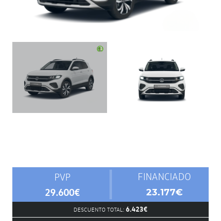
FINANCIADO
PVP
29.600€
23.177€
6.423€
DESCUENTO TOTAL: