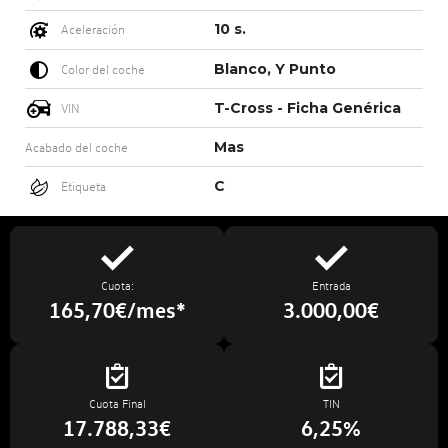
10 s.
Aceleración
Blanco, Y Punto
Color del coche
T-Cross - Ficha Genérica
VIN
Mas
Acabado del coche
C
Etiqueta
Cuota:
Entrada
165,70€/mes*
3.000,00€
Cuota Final
TIN
17.788,33€
6,25%