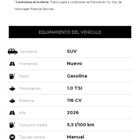
¹
Condiciones de la oferta
: Precio sujeto a condiciones de financiación My Way de
Volkswagen Financial Services.
EQUIPAMIENTO DEL VEHÍCULO
SUV
Carrocería
Nuevo
Kilómetros
Gasolina
Motor
1.0 TSI
Motorización
116 CV
Potencia
2026
Año
5,5 l/100 km
Consumo medio
Manual
Tipo de cambio