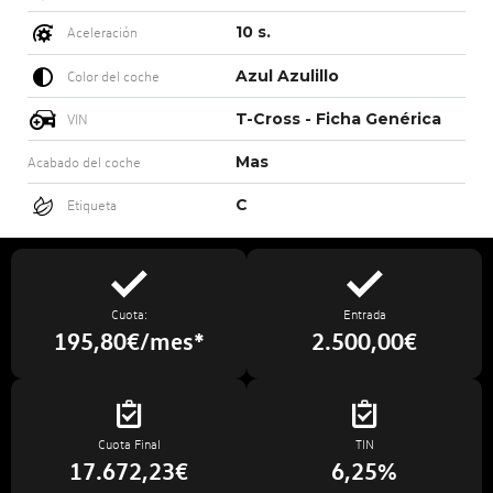
10 s.
Aceleración
Azul Azulillo
Color del coche
T-Cross - Ficha Genérica
VIN
Mas
Acabado del coche
C
Etiqueta
Cuota:
Entrada
195,80€/mes*
2.500,00€
Cuota Final
TIN
17.672,23€
6,25%