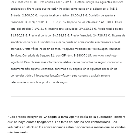
(calculada con 10.000 km anuales).TAE: 7,39 %. La oferta incluye los siguientes servicios
opcionales y financiados que no están incluidos como gasto en el cálculo de la TAE:€.
Entrada: 2.500,00 €. Importe total del crédito: 23.006,93 €. Comisión de apertura
financiada: 3,50 %(778,01 €). TIN: 6,25 %. Importe de los intereses: 6.413,30 €. Coste
total del crédito: 7.191,31 €. Importe total adeudado: 29.420,23 €. Precio total a plazos:
31.920,23 €. Precio al contado: 24.728,92 €. Precio financiado 24.728,92 €. Sistema de
amortización francés. El modelo visualizado puede no corresponder exactamente con el
ofertado. Oferta válida hasta fin de mes. **Seguros mediados por Volkswagen Insurance
Services, Correduría de Seguros S.L. con CIF núm. B-28007615, www.vwfs.es/nota-
legal.html. Para obtener más información relativa de los productos de seguro, consultar la
documentación adjunta. Asimismo, ponemos a su disposición la siguiente dirección de
correo electrónico infoseguroscliente@vwfs.com para consultas exclusivamente
relacionadas con dicho/s producto/s de seguro.
* Los precios incluyen el IVA según la tarifa vigente el día de la publicación, siempre
que no haya errores tipográficos. Las fotos del sitio no son contractuales. Los
vehículos en stock en los concesionarios están disponibles a menos que se vendan
mientras tanto.