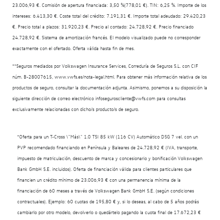
23.006,93 €. Comisión de apertura financiada: 3,50 %(778,01 €). TIN: 6,25 %. Importe de los
intereses: 6.413,30 €. Coste total del crédito: 7.191,31 €. Importe total adeudado: 29.420,23
€. Precio total a plazos: 31.920,23 €. Precio al contado: 24.728,92 €. Precio financiado
24.728,92 €. Sistema de amortización francés. El modelo visualizado puede no corresponder
exactamente con el ofertado. Oferta válida hasta fin de mes.
**Seguros mediados por Volkswagen Insurance Services, Correduría de Seguros S.L. con CIF
núm. B-28007615, www.vwfs.es/nota-legal.html. Para obtener más información relativa de los
productos de seguro, consultar la documentación adjunta. Asimismo, ponemos a su disposición la
siguiente dirección de correo electrónico infoseguroscliente@vwfs.com para consultas
exclusivamente relacionadas con dicho/s producto/s de seguro.
*Oferta para un T-Cross \"Más\" 1.0 TSI 85 kW (116 CV) Automático DSG 7 vel. con un
PVP recomendado financiando en Península y Baleares de 24.728,92 € (IVA, transporte,
impuesto de matriculación, descuento de marca y concesionario y bonificación Volkswagen
Bank GmbH S.E. incluidos). Oferta de financiación válida para clientes particulares que
financien un crédito mínimo de 23.006,93 € con una permanencia mínima de la
financiación de 60 meses a través de Volkswagen Bank GmbH S.E. (según condiciones
contractuales). Ejemplo: 60 cuotas de 195,80 € y, si lo deseas, al cabo de 5 años podrás
cambiarlo por otro modelo, devolverlo o quedártelo pagando la cuota final de 17.672,23 €