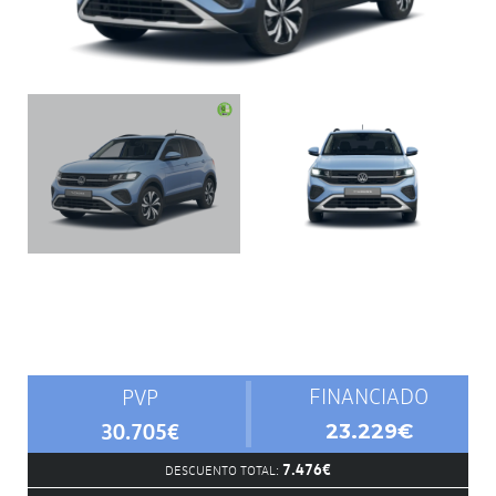
FINANCIADO
PVP
30.705€
23.229€
7.476€
DESCUENTO TOTAL: