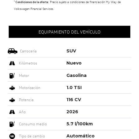
¹
Condiciones de la oferta
: Precio sujeto a condiciones de financiación My Way de
Volkswagen Financial Services.
EQUIPAMIENTO DEL VEHÍCULO
SUV
Carrocería
Nuevo
Kilómetros
Gasolina
Motor
1.0 TSI
Motorización
116 CV
Potencia
2026
Año
5.7 l/100km
Consumo medio
Automático
Tipo de cambio