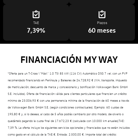
TAE
Plazos
7,39%
60 meses
FINANCIACIÓN MY WAY
*Oferta para un T-Cross \"Más\" 1.0 TSI 85 kW (116 CV) Automático DSG 7 vel. con un PVP
recomendado financiando en Península y Baleares de 24.728,92 € (IVA, transporte, impuesto
de matriculación, descuento de marca y concesionario y bonificación Volkswagen Bank GmbH
S.E. incluidos). Oferta de financiación válida para clientes particulares que financien un crédito
mínimo de 23.006,93 € con una permanencia mínima de la financiación de 60 meses a través
de Volkswagen Bank GmbH S.E. (según condiciones contractuales). Ejemplo: 60 cuotas de
195,80 € y, si lo deseas, al cabo de 5 años podrás cambiarlo por otro modelo, devolverlo o
quedártelo pagando la cuota final de 17.672,23 € (calculada con 10.000 km anuales).TAE:
7,39 %. La oferta incluye los siguientes servicios opcionales y financiados que no están incluidos
como gasto en el cálculo de la TAE:€. Entrada: 2.500,00 €. Importe total del crédito: