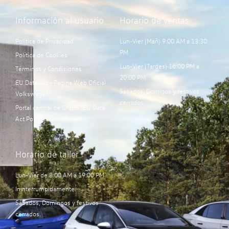
Información al usuario
Horario de ventas
Política de Privacidad
Lun-Vier (Mañ) 9:00 AM a 13:30
PM
Política de Cookies
Lun-Vier (Tardes) 16:00 PM a
Términos y Condiciones
20:00 PM
EU Data Act - Página Web Oficial
Sábados, Domigos y festivos
Volkswagen
cerrados.
Portal central de Grupo “EU Data
Act Portal”:
Horario de taller
Lun-Vier de 8:00 AM a 19:00 PM
Ininterrumpidamente.
Sábados, Domingos y festivos
cerrados.