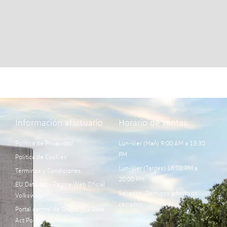
Información al usuario
Horario de ventas
Política de Privacidad
Lun-Vier (Mañ) 9:00 AM a 13:30
PM
Política de Cookies
Lun-Vier (Tardes) 16:00 PM a
Términos y Condiciones
20:00 PM
EU Data Act - Página Web Oficial
Sábados, Domigos y festivos
Volkswagen
cerrados.
Portal central de Grupo “EU Data
Act Portal”: