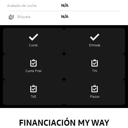
N/A
Acabado del coche
N/A
Etiqueta
Cuota:
Entrada
Cuota Final
TIN
TAE
Plazos
FINANCIACIÓN MY WAY