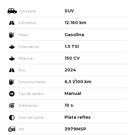
SUV
Carrocería
12.160 km
Kilómetros
Gasolina
Motor
1.5 TSI
Motorización
150 CV
Potencia
2024
Año
6,5 l/100 km
Consumo medio
Manual
Tipo de cambio
10 s.
Aceleración
Plata reflex
Color del coche
3979MSP
VIN