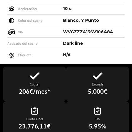
10 s.
Aceleración
Blanco, Y Punto
Color del coche
WVGZZZA13SV106484
VIN
Dark line
Acabado del coche
N/A
Etiqueta
Cuota:
Entrada
206€/mes*
5.000€
Cuota Final
TIN
23.776,11€
5,95%