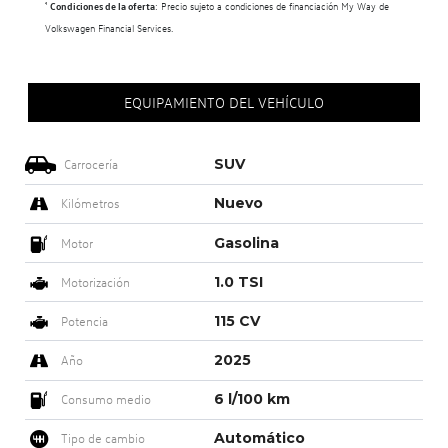
¹
Condiciones de la oferta
: Precio sujeto a condiciones de financiación My Way de
Volkswagen Financial Services.
EQUIPAMIENTO DEL VEHÍCULO
SUV
Carrocería
Nuevo
Kilómetros
Gasolina
Motor
1.0 TSI
Motorización
115 CV
Potencia
2025
Año
6 l/100 km
Consumo medio
Automático
Tipo de cambio