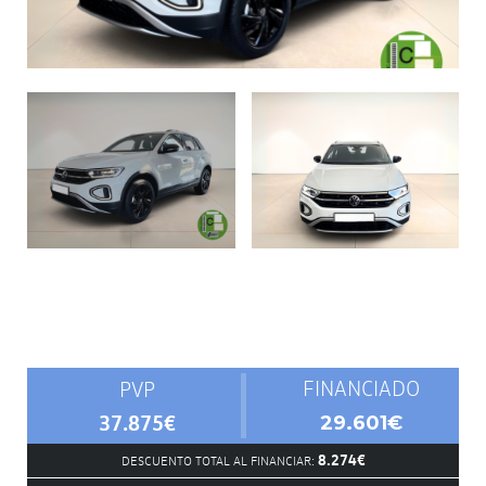
FINANCIADO
PVP
37.875€
29.601€
8.274€
DESCUENTO TOTAL AL FINANCIAR: