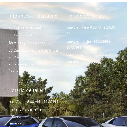
Información al usuario
Horario de ventas
Política de Privacidad
Lun-Vier (Mañ) 9:00 AM a 13:30
PM
Política de Cookies
Lun-Vier (Tardes) 16:00 PM a
Términos y Condiciones
20:00 PM
EU Data Act - Página Web Oficial
Sábados, Domigos y festivos
Volkswagen
cerrados.
Portal central de Grupo “EU Data
Act Portal”:
Horario de taller
Lun-Vier de 8:00 AM a 19:00 PM
Ininterrumpidamente.
Sábados, Domingos y festivos
cerrados.