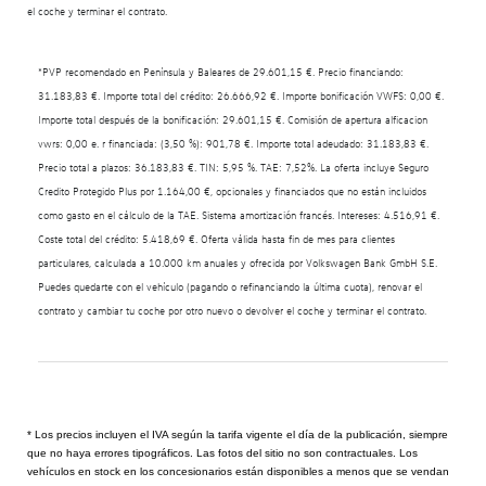
el coche y terminar el contrato.
*PVP recomendado en Península y Baleares de 29.601,15 €. Precio financiando:
31.183,83 €. Importe total del crédito: 26.666,92 €. Importe bonificación VWFS: 0,00 €.
Importe total después de la bonificación: 29.601,15 €. Comisión de apertura alficacion
vwrs: 0,00 e. r financiada: (3,50 %): 901,78 €. Importe total adeudado: 31.183,83 €.
Precio total a plazos: 36.183,83 €. TIN: 5,95 %. TAE: 7,52%. La oferta incluye Seguro
Credito Protegido Plus por 1.164,00 €, opcionales y financiados que no están incluidos
como gasto en el cálculo de la TAE. Sistema amortización francés. Intereses: 4.516,91 €.
Coste total del crédito: 5.418,69 €. Oferta válida hasta fin de mes para clientes
particulares, calculada a 10.000 km anuales y ofrecida por Volkswagen Bank GmbH S.E.
Puedes quedarte con el vehículo (pagando o refinanciando la última cuota), renovar el
contrato y cambiar tu coche por otro nuevo o devolver el coche y terminar el contrato.
* Los precios incluyen el IVA según la tarifa vigente el día de la publicación, siempre
que no haya errores tipográficos. Las fotos del sitio no son contractuales. Los
vehículos en stock en los concesionarios están disponibles a menos que se vendan