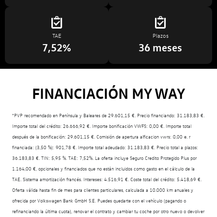
TAE
Plazos
7,52%
36 meses
FINANCIACIÓN MY WAY
*PVP recomendado en Península y Baleares de 29.601,15 €. Precio financiando: 31.183,83 €.
Importe total del crédito: 26.666,92 €. Importe bonificación VWFS: 0,00 €. Importe total
después de la bonificación: 29.601,15 €. Comisión de apertura alficacion vwrs: 0,00 e. r
financiada: (3,50 %): 901,78 €. Importe total adeudado: 31.183,83 €. Precio total a plazos:
36.183,83 €. TIN: 5,95 %. TAE: 7,52%. La oferta incluye Seguro Credito Protegido Plus por
1.164,00 €, opcionales y financiados que no están incluidos como gasto en el cálculo de la
TAE. Sistema amortización francés. Intereses: 4.516,91 €. Coste total del crédito: 5.418,69 €.
Oferta válida hasta fin de mes para clientes particulares, calculada a 10.000 km anuales y
ofrecida por Volkswagen Bank GmbH S.E. Puedes quedarte con el vehículo (pagando o
refinanciando la última cuota), renovar el contrato y cambiar tu coche por otro nuevo o devolver