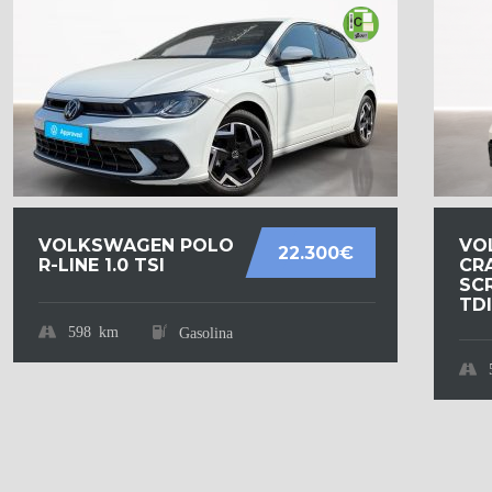
VOLKSWAGEN POLO
VO
22.300€
R-LINE 1.0 TSI
CR
SCR
TDI.
598 km
Gasolina