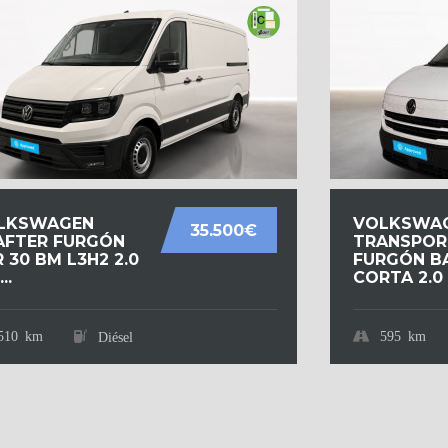
LKSWAGEN
VOLKSWA
35.500€
AFTER FURGÓN
TRANSPOR
 30 BM L3H2 2.0
FURGÓN B
..
CORTA 2.0 T
510 km
595 km
Diésel