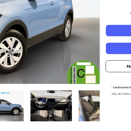
Me
¹
Condiciones de
Way de Volkswag