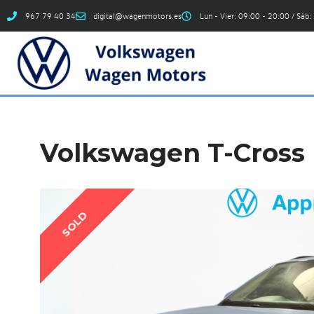
967 79 40 34
digital@wagenmotors.es
Lun - Vier: 09:00 - 20:00 / Sáb:
Volkswagen T-Cross L
SOLD