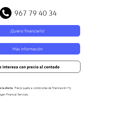
967 79 40 34
¡Quiero financiarlo!
Más información
 interesa con precio al contado
 la oferta
: Precio sujeto a condiciones de financiación My
en Financial Services.