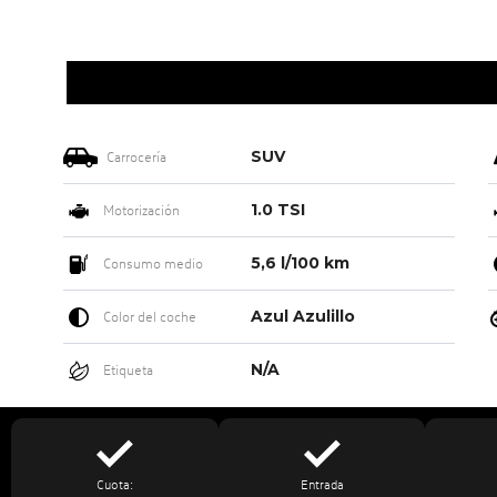
SUV
Carrocería
1.0 TSI
Motorización
5,6 l/100 km
Consumo medio
Azul Azulillo
Color del coche
N/A
Etiqueta
Cuota:
Entrada