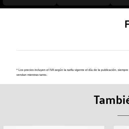
* Los precios incluyen el IVA según la tarifa vigente el día de la publicación, siemp
vendan mientras tanto.
Tambié