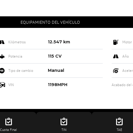
EQUIPAMIENTO DEL VEHÍCULO
12.547 km
Kilómetros
Motor
115 CV
Potencia
Año
Manual
Tipo de cambio
Aceler
1198MPH
VIN
Acabado del
Cuota Final
TIN
TAE