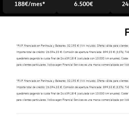
188€/mes*
6.500€
24
*P.V.P. financiado en Península y Baleares: 32.195 € (IVA incluido). Oferta válida para clie
Importe total de crédito: 26.594,33 €. Comisión de apertura financiada: 899,33 € (3,5%). TAE
quedártelo pagando la cuota final de 24.439,18 € (calculada con 10.000 km anuales). Coste t
para clientes particulares. Volkswagen Financial Services es una marca comercializada por 
*P.V.P. financiado en Península y Baleares: 32.195 € (IVA incluido). Oferta válida para clie
Importe total de crédito: 26.594,33 €. Comisión de apertura financiada: 899,33 € (3,5%). TAE
quedártelo pagando la cuota final de 24.439,18 € (calculada con 10.000 km anuales). Coste t
para clientes particulares. Volkswagen Financial Services es una marca comercializada por 