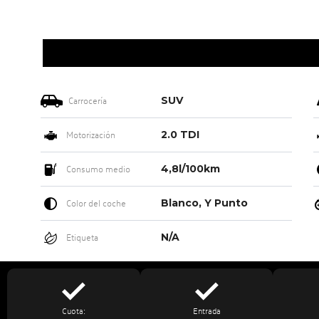
SUV
Carrocería
2.0 TDI
Motorización
4,8l/100km
Consumo medio
Blanco, Y Punto
Color del coche
N/A
Etiqueta
Cuota:
Entrada