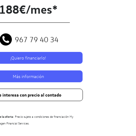
188€/mes*
967 79 40 34
¡Quiero financiarlo!
Más información
 interesa con precio al contado
 la oferta
: Precio sujeto a condiciones de financiación My
en Financial Services.