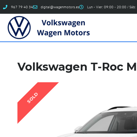
967 79 40 34
digital@wagenmotors.es
Lun - Vier: 09:00 - 20:00 / Sáb:
Volkswagen T-Roc Ma
SOLD