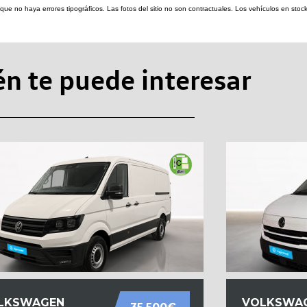
re que no haya errores tipográficos. Las fotos del sitio no son contractuales. Los vehículos en s
n te puede interesar
LKSWAGEN
VOLKSWA