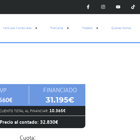
Vehículos Comerciales
Postventa
Modelos
Quienes Somos
FINANCIADO
VP
31.195€
560€
10.365€
CUENTO TOTAL AL FINANCIAR:
Precio al contado: 32.830€
Cuota: