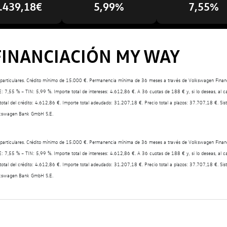
.439,18€
5,99%
7,55%
FINANCIACIÓN MY WAY
ntes particulares. Crédito mínimo de 15.000 €. Permanencia mínima de 36 meses a través de Volkswagen Financ
: 7,55 % – TIN: 5,99 %. Importe total de intereses: 4.612,86 €. A 36 cuotas de 188 € y, si lo deseas, al c
otal del crédito: 4.612,86 €. Importe total adeudado: 31.207,18 €. Precio total a plazos: 37.707,18 €. Si
Volkswagen Bank GmbH S.E.
ntes particulares. Crédito mínimo de 15.000 €. Permanencia mínima de 36 meses a través de Volkswagen Financ
: 7,55 % – TIN: 5,99 %. Importe total de intereses: 4.612,86 €. A 36 cuotas de 188 € y, si lo deseas, al c
otal del crédito: 4.612,86 €. Importe total adeudado: 31.207,18 €. Precio total a plazos: 37.707,18 €. Si
Volkswagen Bank GmbH S.E.