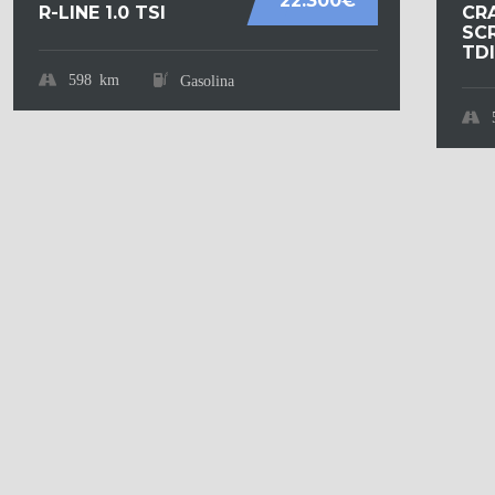
22.300€
R-LINE 1.0 TSI
CR
SCR
TDI.
598 km
Gasolina