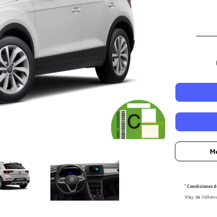
Me
¹
Condiciones de
Way de Volkswag