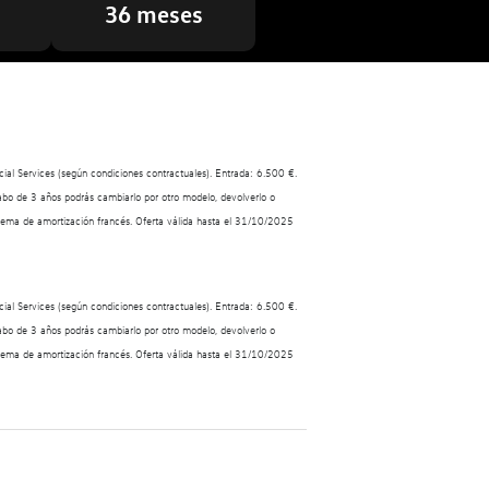
36 meses
ial Services (según condiciones contractuales). Entrada: 6.500 €.
abo de 3 años podrás cambiarlo por otro modelo, devolverlo o
stema de amortización francés. Oferta válida hasta el 31/10/2025
ial Services (según condiciones contractuales). Entrada: 6.500 €.
abo de 3 años podrás cambiarlo por otro modelo, devolverlo o
stema de amortización francés. Oferta válida hasta el 31/10/2025