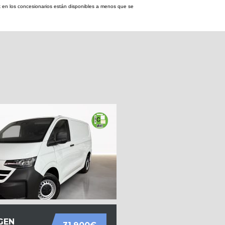
tock en los concesionarios están disponibles a menos que se
GEN
VOLKSWAGEN