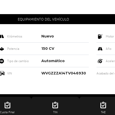
EQUIPAMIENTO DEL VEHÍCULO
Nuevo
Kilómetros
Motor
150 CV
Potencia
Año
Automático
Tipo de cambio
Aceler
WVGZZZA14TV046930
VIN
Acabado del
Cuota Final
TIN
TAE