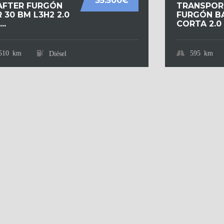
35.500€
AFTER FURGÓN
TRANSPOR
 30 BM L3H2 2.0
FURGÓN B
..
CORTA 2.0 T
510 km
595 km
Diésel