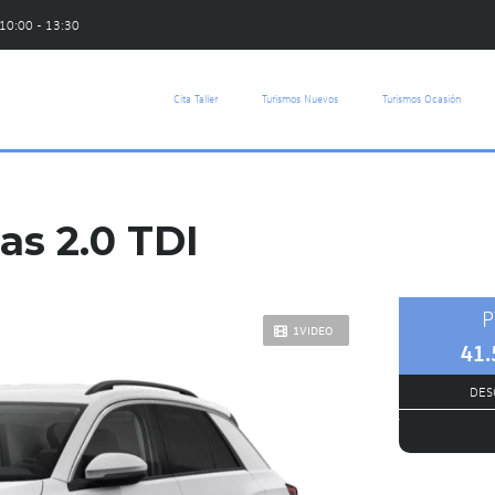
 10:00 - 13:30
Cita Taller
Turismos Nuevos
Turismos Ocasión
s 2.0 TDI
P
1VIDEO
41.
DES