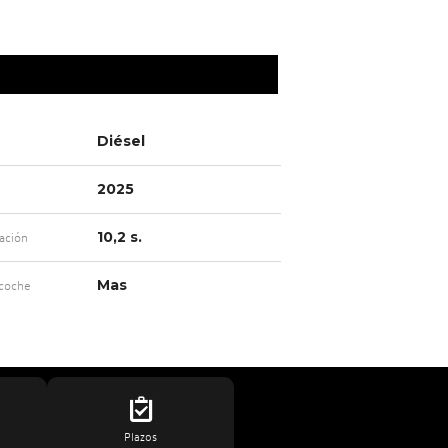
Diésel
2025
10,2 s.
ación
Mas
 coche
Plazos