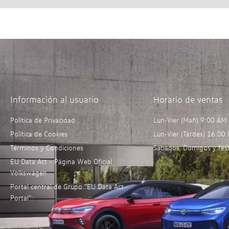
Información al usuario
Horario de ventas
Política de Privacidad
Lun-Vier (Mañ) 9:00 AM
Política de Cookies
Lun-Vier (Tardes) 16:00
Términos y Condiciones
Sábados, Domigos y fest
EU Data Act - Página Web Oficial
Volkswagen
Portal central de Grupo “EU Data Act
Portal”: