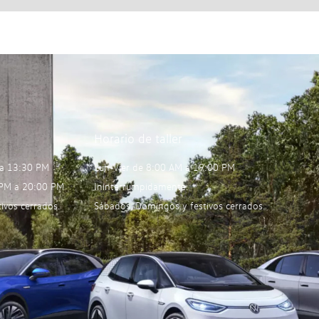
Horario de taller
 a 13:30 PM
Lun-Vier de 8:00 AM a 19:00 PM
 PM a 20:00 PM
Ininterrumpidamente.
ivos cerrados.
Sábados, Domingos y festivos cerrados.