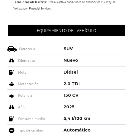
¹
Condiciones de la oferta
: Precio sujeto a condiciones de financiación My Way de
Volkswagen Financial Services.
EQUIPAMIENTO DEL VEHÍCULO
SUV
Carrocería
Nuevo
Kilómetros
Diésel
Motor
2.0 TDI
Motorización
150 CV
Potencia
2025
Año
5,4 l/100 km
Consumo medio
Automático
Tipo de cambio