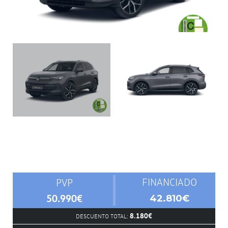
FINANCIADO
PVP
50.990€
42.810€
8.180€
DESCUENTO TOTAL: