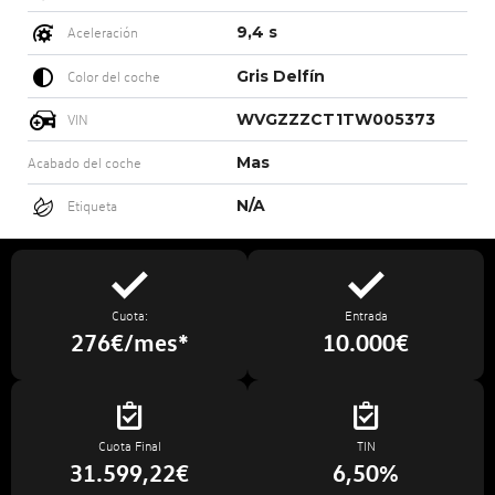
9,4 s
Aceleración
Gris Delfín
Color del coche
WVGZZZCT1TW005373
VIN
Mas
Acabado del coche
N/A
Etiqueta
Cuota:
Entrada
276€/mes*
10.000€
Cuota Final
TIN
31.599,22€
6,50%