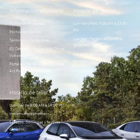
Información al usuario
Horario de ventas
Política de Privacidad
Lun-Vier (Mañ) 9:00 AM a 13:30
PM
Política de Cookies
Lun-Vier (Tardes) 16:00 PM a
Términos y Condiciones
20:00 PM
EU Data Act - Página Web Oficial
Sábados, Domigos y festivos
Volkswagen
cerrados.
Portal central de Grupo “EU Data
Act Portal”:
Horario de taller
Lun-Vier de 8:00 AM a 19:00 PM
Ininterrumpidamente.
Sábados, Domingos y festivos
cerrados.