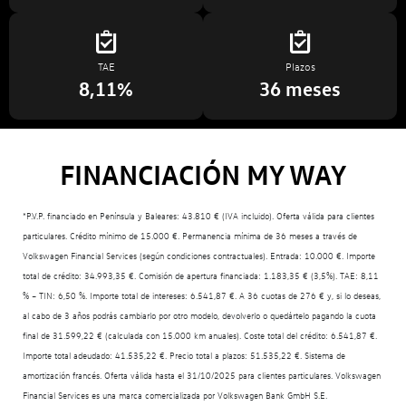
TAE
Plazos
8,11%
36 meses
FINANCIACIÓN MY WAY
*P.V.P. financiado en Península y Baleares: 43.810 € (IVA incluido). Oferta válida para clientes
particulares. Crédito mínimo de 15.000 €. Permanencia mínima de 36 meses a través de
Volkswagen Financial Services (según condiciones contractuales). Entrada: 10.000 €. Importe
total de crédito: 34.993,35 €. Comisión de apertura financiada: 1.183,35 € (3,5%). TAE: 8,11
% – TIN: 6,50 %. Importe total de intereses: 6.541,87 €. A 36 cuotas de 276 € y, si lo deseas,
al cabo de 3 años podrás cambiarlo por otro modelo, devolverlo o quedártelo pagando la cuota
final de 31.599,22 € (calculada con 15.000 km anuales). Coste total del crédito: 6.541,87 €.
Importe total adeudado: 41.535,22 €. Precio total a plazos: 51.535,22 €. Sistema de
amortización francés. Oferta válida hasta el 31/10/2025 para clientes particulares. Volkswagen
Financial Services es una marca comercializada por Volkswagen Bank GmbH S.E.