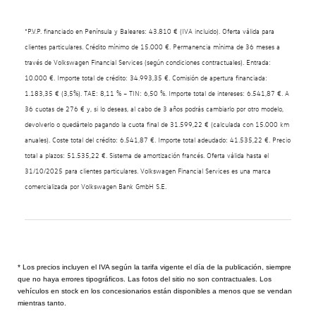
*P.V.P. financiado en Península y Baleares: 43.810 € (IVA incluido). Oferta válida para
clientes particulares. Crédito mínimo de 15.000 €. Permanencia mínima de 36 meses a
través de Volkswagen Financial Services (según condiciones contractuales). Entrada:
10.000 €. Importe total de crédito: 34.993,35 €. Comisión de apertura financiada:
1.183,35 € (3,5%). TAE: 8,11 % – TIN: 6,50 %. Importe total de intereses: 6.541,87 €. A
36 cuotas de 276 € y, si lo deseas, al cabo de 3 años podrás cambiarlo por otro modelo,
devolverlo o quedártelo pagando la cuota final de 31.599,22 € (calculada con 15.000 km
anuales). Coste total del crédito: 6.541,87 €. Importe total adeudado: 41.535,22 €. Precio
total a plazos: 51.535,22 €. Sistema de amortización francés. Oferta válida hasta el
31/10/2025 para clientes particulares. Volkswagen Financial Services es una marca
comercializada por Volkswagen Bank GmbH S.E.
* Los precios incluyen el IVA según la tarifa vigente el día de la publicación, siempre
que no haya errores tipográficos. Las fotos del sitio no son contractuales. Los
vehículos en stock en los concesionarios están disponibles a menos que se vendan
mientras tanto.