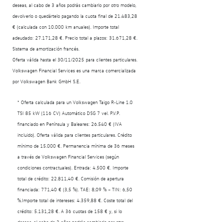
deseas, al cabo de 3 años podrás cambiarlo por otro modelo,
devolverlo o quedártelo pagando la cuota final de 21.483,28
€ (calculada con 10.000 km anuales). Importe total
adeudado: 27.171,28 €. Precio total a plazos: 31.671,28 €.
Sistema de amortización francés.
Oferta válida hasta el 30/11/2025 para clientes particulares.
Volkswagen Financial Services es una marca comercializada
por Volkswagen Bank GmbH S.E.
* Oferta calculada para un Volkswagen Taigo R-Line 1.0
TSI 85 kW (116 CV) Automático DSG 7 vel. P.V.P.
financiado en Península y Baleares: 26.540 € (IVA
incluido). Oferta válida para clientes particulares. Crédito
mínimo de 15.000 €. Permanencia mínima de 36 meses
a través de Volkswagen Financial Services (según
condiciones contractuales). Entrada: 4.500 €. Importe
total de crédito: 22.811,40 €. Comisión de apertura
financiada: 771,40 € (3,5 %). TAE: 8,09 % – TIN: 6,50
%.Importe total de intereses: 4.359,88 €. Coste total del
crédito: 5.131,28 €. A 36 cuotas de 158 € y, si lo