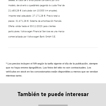
deseas, al cabo de 3 años podrás cambiarlo por otro
modelo, devolverlo o quedártelo pagando la cuota final de
21.483,28 € (calculada con 10.000 km anuales).
Importe total adeudado: 27.171,28 €. Precio total a
plazos: 31.671,28 €. Sistema de amortización francés.
Oferta válida hasta el 30/11/2025 para clientes
particulares. Volkswagen Financial Services es una marca
comercializada por Volkswagen Bank GmbH S.E.
* Los precios incluyen el IVA según la tarifa vigente el día de la publicación, siempre
que no haya errores tipográficos. Las fotos del sitio no son contractuales. Los
vehículos en stock en los concesionarios están disponibles a menos que se vendan
mientras tanto.
También te puede interesar