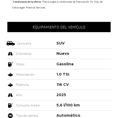
¹
Condiciones de la oferta
: Precio sujeto a condiciones de financiación My Way de
Volkswagen Financial Services.
EQUIPAMIENTO DEL VEHÍCULO
SUV
Carrocería
Nuevo
Kilómetros
Gasolina
Motor
1.0 TSI
Motorización
116 CV
Potencia
2025
Año
5,6 l/100 km
Consumo medio
Automático
Tipo de cambio