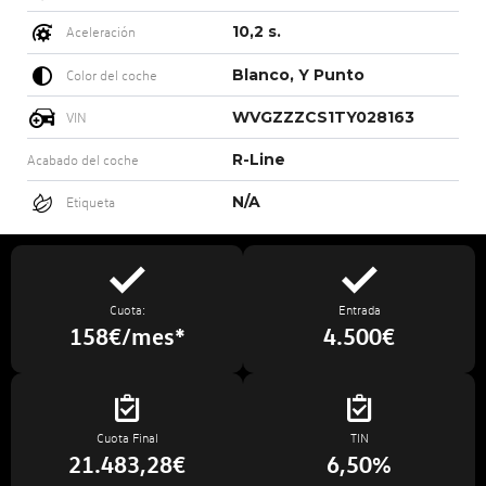
10,2 s.
Aceleración
Blanco, Y Punto
Color del coche
WVGZZZCS1TY028163
VIN
R-Line
Acabado del coche
N/A
Etiqueta
Cuota:
Entrada
158€/mes*
4.500€
Cuota Final
TIN
21.483,28€
6,50%