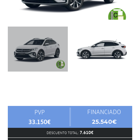
FINANCIADO
PVP
33.150€
25.540€
7.610€
DESCUENTO TOTAL: