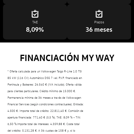
TAE
Plazos
8,09%
36 meses
FINANCIACIÓN MY WAY
* Oferta calculada para un Volkswagen Taigo R-Line 1.0 TSI
85 kW (116 CV) Automático DSG 7 vel. P.V.P. financiado en
Península y Baleares: 26.540 € (IVA incluido). Oferta válida
para clientes particulares. Crédito mínimo de 15.000 €.
Permanencia mínima de 36 meses a través de Volkswagen
Financial Services (según condiciones contractuales). Entrada:
4.500 €. Importe total de crédito: 22.811,40 €. Comisión de
apertura financiada: 771,40 € (3,5 %). TAE: 8,09 % – TIN:
6,50 %.Importe total de intereses: 4.359,88 €. Coste total
del crédito: 5.131,28 €. A 36 cuotas de 158 € y, si lo