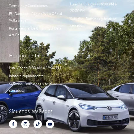
Lun-Vier (Tardes) 16:00 PM a
Términos y Condiciones
20:00 PM
EU Data Act - Página Web Oficial
Sábados, Domigos y festivos
Volkswagen
cerrados.
Portal central de Grupo “EU Data
Act Portal”:
Horario de taller
Lun-Vier de 8:00 AM a 19:00 PM
Ininterrumpidamente.
Sábados, Domingos y festivos
cerrados.
Síguenos en Redes