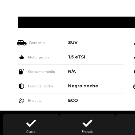
SUV
Carrocería
1.5 eTSI
Motorización
N/A
Consumo medio
Negro noche
Color del coche
ECO
Etiqueta
Cuota:
Entrada