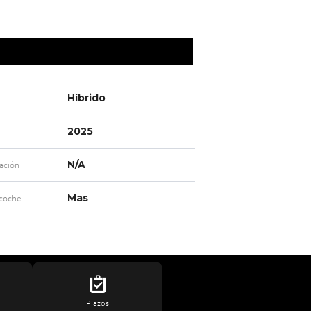
Híbrido
2025
N/A
ación
Mas
 coche
Plazos