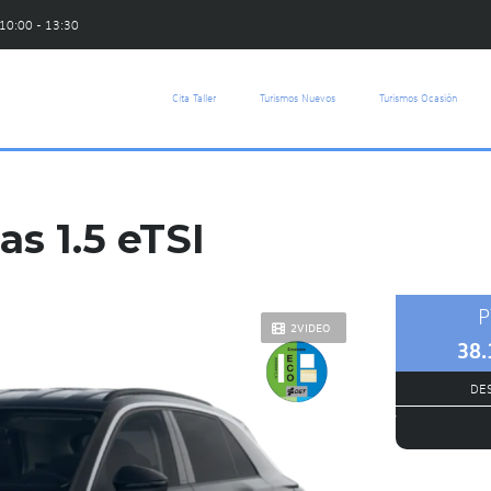
 10:00 - 13:30
Cita Taller
Turismos Nuevos
Turismos Ocasión
s 1.5 eTSI
P
2VIDEO
38.
DES