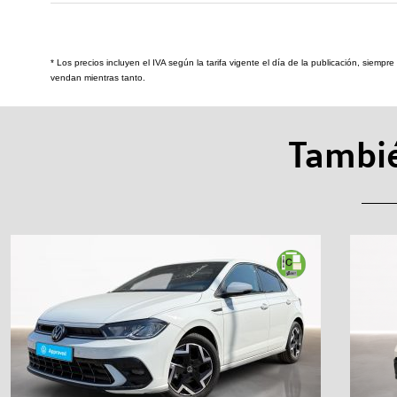
* Los precios incluyen el IVA según la tarifa vigente el día de la publicación, siemp
vendan mientras tanto.
Tambié