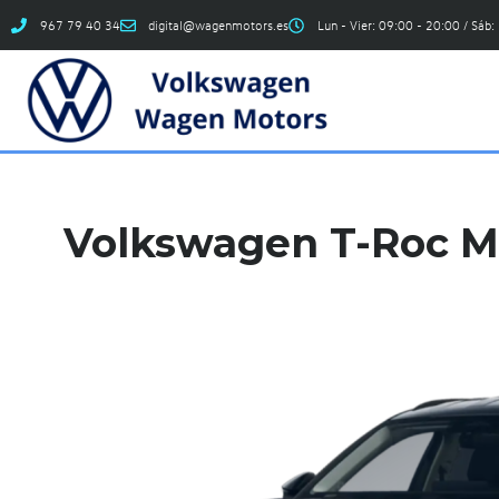
967 79 40 34
digital@wagenmotors.es
Lun - Vier: 09:00 - 20:00 / Sáb:
Volkswagen T-Roc Ma