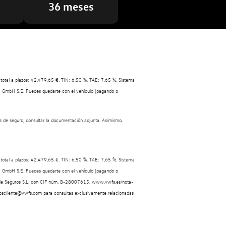
36 meses
total a plazos: 42.479,65 €. TIN: 6,50 %. TAE: 7,65 %. Sistema
ank GmbH S.E. Puedes quedarte con el vehículo (pagando o
 de seguro, consultar la documentación adjunta. Asimismo,
total a plazos: 42.479,65 €. TIN: 6,50 %. TAE: 7,65 %. Sistema
ank GmbH S.E. Puedes quedarte con el vehículo (pagando o
ría de Seguros S.L. con CIF núm. B-28007615, www.vwfs.es/nota-
guroscliente@vwfs.com para consultas exclusivamente relacionadas