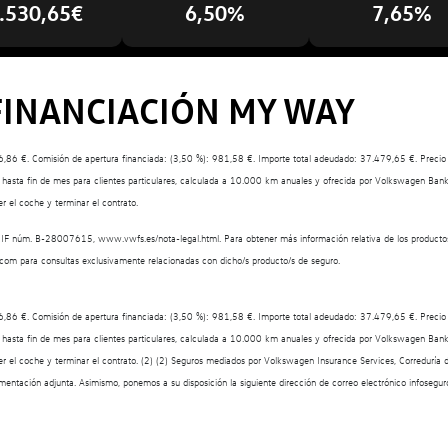
.530,65€
6,50%
7,65%
FINANCIACIÓN MY WAY
,86 €. Comisión de apertura financiada: (3,50 %): 981,58 €. Importe total adeudado: 37.479,65 €. Precio 
ida hasta fin de mes para clientes particulares, calculada a 10.000 km anuales y ofrecida por Volkswagen B
r el coche y terminar el contrato.
CIF núm. B-28007615, www.vwfs.es/nota-legal.html. Para obtener más información relativa de los productos
.com para consultas exclusivamente relacionadas con dicho/s producto/s de seguro.
,86 €. Comisión de apertura financiada: (3,50 %): 981,58 €. Importe total adeudado: 37.479,65 €. Precio 
ida hasta fin de mes para clientes particulares, calculada a 10.000 km anuales y ofrecida por Volkswagen B
olver el coche y terminar el contrato. (2) (2) Seguros mediados por Volkswagen Insurance Services, Corredu
cumentación adjunta. Asimismo, ponemos a su disposición la siguiente dirección de correo electrónico infose