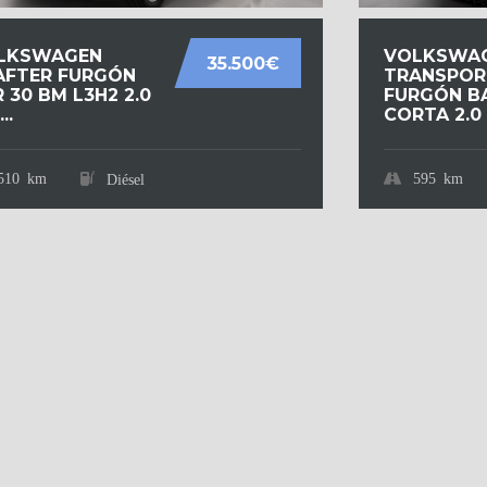
LKSWAGEN
VOLKSWA
35.500€
AFTER FURGÓN
TRANSPOR
 30 BM L3H2 2.0
FURGÓN B
..
CORTA 2.0 T
510 km
595 km
Diésel