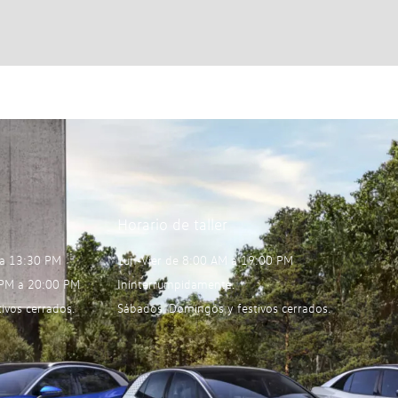
Horario de taller
 a 13:30 PM
Lun-Vier de 8:00 AM a 19:00 PM
 PM a 20:00 PM
Ininterrumpidamente.
ivos cerrados.
Sábados, Domingos y festivos cerrados.