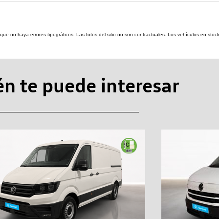
re que no haya errores tipográficos. Las fotos del sitio no son contractuales. Los vehículos en s
n te puede interesar