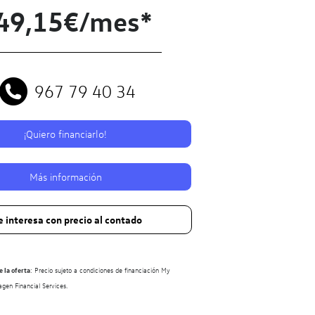
49,15€/mes*
967 79 40 34
¡Quiero financiarlo!
Más información
 interesa con precio al contado
 la oferta
: Precio sujeto a condiciones de financiación My
en Financial Services.