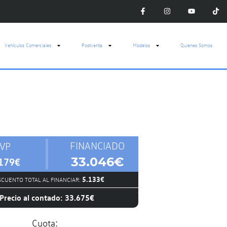
Vehículos Comerciales
Postventa
Modelos
Quienes Somos
FINANCIADO
VP
33.046€
179€
5.133€
CUENTO TOTAL AL FINANCIAR:
Precio al contado: 33.675€
Cuota: