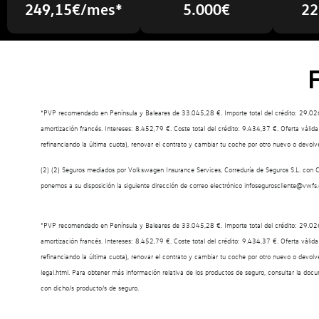
249,15€/mes*
5.000€
22
*PVP recomendado en Península y Baleares de 33.045,28 €. Importe total del crédito: 29.026
amortización francés. Intereses: 8.452,79 €. Coste total del crédito: 9.434,37 €. Oferta vál
refinanciando la última cuota), renovar el contrato y cambiar tu coche por otro nuevo o devolve
(2) (2) Seguros mediados por Volkswagen Insurance Services, Correduría de Seguros S.L. con 
ponemos a su disposición la siguiente dirección de correo electrónico infoseguroscliente@vwfs
*PVP recomendado en Península y Baleares de 33.045,28 €. Importe total del crédito: 29.026
amortización francés. Intereses: 8.452,79 €. Coste total del crédito: 9.434,37 €. Oferta vál
refinanciando la última cuota), renovar el contrato y cambiar tu coche por otro nuevo o dev
legal.html. Para obtener más información relativa de los productos de seguro, consultar la do
con dicho/s producto/s de seguro.