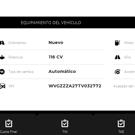
EQUIPAMIENTO DEL VEHÍCULO
Nuevo
Kilómetros
Motor
116 CV
Potencia
Año
Automático
Tipo de cambio
Aceler
WVGZZZA27TV032772
VIN
Acabado del
Cuota Final
TIN
TAE