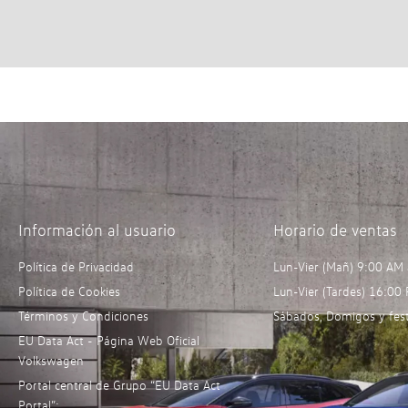
Información al usuario
Horario de ventas
Política de Privacidad
Lun-Vier (Mañ) 9:00 AM
Política de Cookies
Lun-Vier (Tardes) 16:00
Términos y Condiciones
Sábados, Domigos y fest
EU Data Act - Página Web Oficial
Volkswagen
Portal central de Grupo “EU Data Act
Portal”: