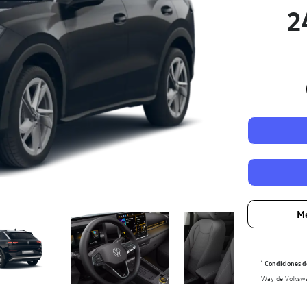
2
Me
¹
Condiciones de
Way de Volkswag