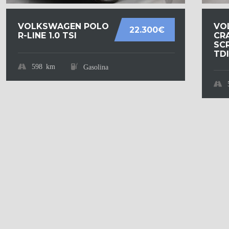
VOLKSWAGEN POLO
VO
22.300€
R-LINE 1.0 TSI
CR
SCR
TDI.
598 km
Gasolina