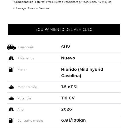
¹
Condiciones de la oferta
: Precio sujeto a condiciones de financiación My Way de
Volkswagen Financial Services.
EQUIPAMIENTO DEL VEHÍCULO
SUV
Carrocería
Nuevo
Kilómetros
Híbrido (Mild hybrid
Motor
Gasolina)
1.5 eTSI
Motorización
116 CV
Potencia
2026
Año
6.8 l/100km
Consumo medio