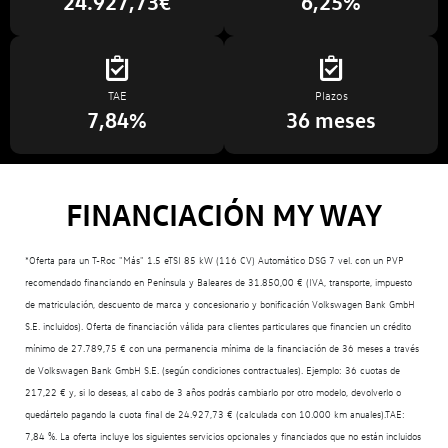
24.927,73€
6,25%
TAE
Plazos
7,84%
36 meses
FINANCIACIÓN MY WAY
*Oferta para un T-Roc "Más" 1.5 eTSI 85 kW (116 CV) Automático DSG 7 vel. con un PVP
recomendado financiando en Península y Baleares de 31.850,00 € (IVA, transporte, impuesto
de matriculación, descuento de marca y concesionario y bonificación Volkswagen Bank GmbH
S.E. incluidos). Oferta de financiación válida para clientes particulares que financien un crédito
mínimo de 27.789,75 € con una permanencia mínima de la financiación de 36 meses a través
de Volkswagen Bank GmbH S.E. (según condiciones contractuales). Ejemplo: 36 cuotas de
217,22 € y, si lo deseas, al cabo de 3 años podrás cambiarlo por otro modelo, devolverlo o
quedártelo pagando la cuota final de 24.927,73 € (calculada con 10.000 km anuales).TAE:
7,84 %. La oferta incluye los siguientes servicios opcionales y financiados que no están incluidos