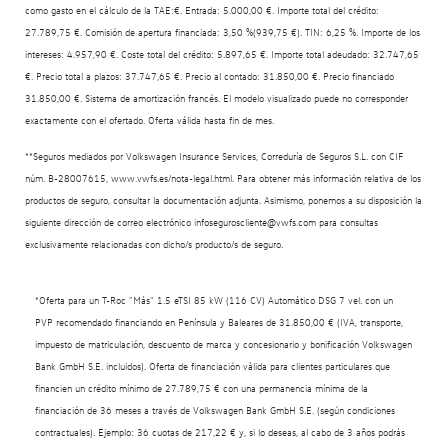
como gasto en el cálculo de la TAE:€. Entrada: 5.000,00 €. Importe total del crédito:
27.789,75 €. Comisión de apertura financiada: 3,50 %(939,75 €). TIN: 6,25 %. Importe de los
intereses: 4.957,90 €. Coste total del crédito: 5.897,65 €. Importe total adeudado: 32.747,65
€. Precio total a plazos: 37.747,65 €. Precio al contado: 31.850,00 €. Precio financiado
31.850,00 €. Sistema de amortización francés. El modelo visualizado puede no corresponder
exactamente con el ofertado. Oferta válida hasta fin de mes.
**Seguros mediados por Volkswagen Insurance Services, Correduría de Seguros S.L. con CIF
núm. B-28007615, www.vwfs.es/nota-legal.html. Para obtener más información relativa de los
productos de seguro, consultar la documentación adjunta. Asimismo, ponemos a su disposición la
siguiente dirección de correo electrónico infoseguroscliente@vwfs.com para consultas
exclusivamente relacionadas con dicho/s producto/s de seguro.
*Oferta para un T-Roc "Más" 1.5 eTSI 85 kW (116 CV) Automático DSG 7 vel. con un
PVP recomendado financiando en Península y Baleares de 31.850,00 € (IVA, transporte,
impuesto de matriculación, descuento de marca y concesionario y bonificación Volkswagen
Bank GmbH S.E. incluidos). Oferta de financiación válida para clientes particulares que
financien un crédito mínimo de 27.789,75 € con una permanencia mínima de la
financiación de 36 meses a través de Volkswagen Bank GmbH S.E. (según condiciones
contractuales). Ejemplo: 36 cuotas de 217,22 € y, si lo deseas, al cabo de 3 años podrás