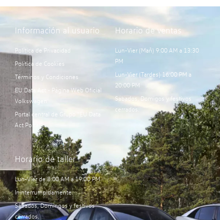
Información al usuario
Horario de ventas
Política de Privacidad
Lun-Vier (Mañ) 9:00 AM a 13:30
PM
Política de Cookies
Lun-Vier (Tardes) 16:00 PM a
Términos y Condiciones
20:00 PM
EU Data Act - Página Web Oficial
Sábados, Domigos y festivos
Volkswagen
cerrados.
Portal central de Grupo “EU Data
Act Portal”:
Horario de taller
Lun-Vier de 8:00 AM a 19:00 PM
Ininterrumpidamente.
Sábados, Domingos y festivos
cerrados.