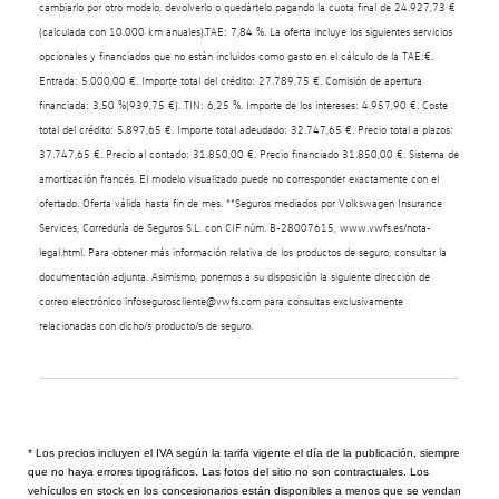
cambiarlo por otro modelo, devolverlo o quedártelo pagando la cuota final de 24.927,73 €
(calculada con 10.000 km anuales).TAE: 7,84 %. La oferta incluye los siguientes servicios
opcionales y financiados que no están incluidos como gasto en el cálculo de la TAE:€.
Entrada: 5.000,00 €. Importe total del crédito: 27.789,75 €. Comisión de apertura
financiada: 3,50 %(939,75 €). TIN: 6,25 %. Importe de los intereses: 4.957,90 €. Coste
total del crédito: 5.897,65 €. Importe total adeudado: 32.747,65 €. Precio total a plazos:
37.747,65 €. Precio al contado: 31.850,00 €. Precio financiado 31.850,00 €. Sistema de
amortización francés. El modelo visualizado puede no corresponder exactamente con el
ofertado. Oferta válida hasta fin de mes. **Seguros mediados por Volkswagen Insurance
Services, Correduría de Seguros S.L. con CIF núm. B-28007615, www.vwfs.es/nota-
legal.html. Para obtener más información relativa de los productos de seguro, consultar la
documentación adjunta. Asimismo, ponemos a su disposición la siguiente dirección de
correo electrónico infoseguroscliente@vwfs.com para consultas exclusivamente
relacionadas con dicho/s producto/s de seguro.
* Los precios incluyen el IVA según la tarifa vigente el día de la publicación, siempre
que no haya errores tipográficos. Las fotos del sitio no son contractuales. Los
vehículos en stock en los concesionarios están disponibles a menos que se vendan