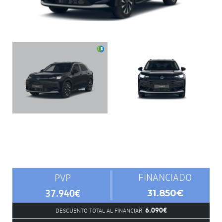
FINANCIADO
PVP
37.940€
31.850€
6.090€
DESCUENTO TOTAL AL FINANCIAR: