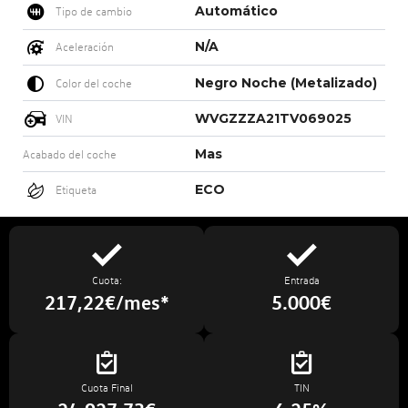
Automático
Tipo de cambio
N/A
Aceleración
Negro Noche (Metalizado)
Color del coche
WVGZZZA21TV069025
VIN
Mas
Acabado del coche
ECO
Etiqueta
Cuota:
Entrada
217,22€/mes*
5.000€
Cuota Final
TIN