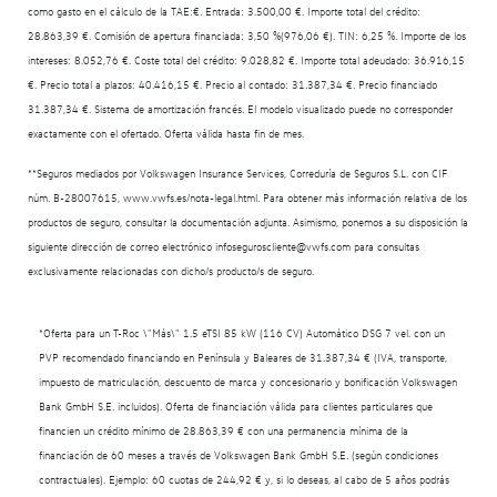
como gasto en el cálculo de la TAE:€. Entrada: 3.500,00 €. Importe total del crédito:
28.863,39 €. Comisión de apertura financiada: 3,50 %(976,06 €). TIN: 6,25 %. Importe de los
intereses: 8.052,76 €. Coste total del crédito: 9.028,82 €. Importe total adeudado: 36.916,15
€. Precio total a plazos: 40.416,15 €. Precio al contado: 31.387,34 €. Precio financiado
31.387,34 €. Sistema de amortización francés. El modelo visualizado puede no corresponder
exactamente con el ofertado. Oferta válida hasta fin de mes.
**Seguros mediados por Volkswagen Insurance Services, Correduría de Seguros S.L. con CIF
núm. B-28007615, www.vwfs.es/nota-legal.html. Para obtener más información relativa de los
productos de seguro, consultar la documentación adjunta. Asimismo, ponemos a su disposición la
siguiente dirección de correo electrónico infoseguroscliente@vwfs.com para consultas
exclusivamente relacionadas con dicho/s producto/s de seguro.
*Oferta para un T-Roc \"Más\" 1.5 eTSI 85 kW (116 CV) Automático DSG 7 vel. con un
PVP recomendado financiando en Península y Baleares de 31.387,34 € (IVA, transporte,
impuesto de matriculación, descuento de marca y concesionario y bonificación Volkswagen
Bank GmbH S.E. incluidos). Oferta de financiación válida para clientes particulares que
financien un crédito mínimo de 28.863,39 € con una permanencia mínima de la
financiación de 60 meses a través de Volkswagen Bank GmbH S.E. (según condiciones
contractuales). Ejemplo: 60 cuotas de 244,92 € y, si lo deseas, al cabo de 5 años podrás