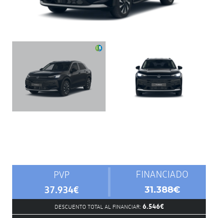
FINANCIADO
PVP
37.934€
31.388€
6.546€
DESCUENTO TOTAL AL FINANCIAR: