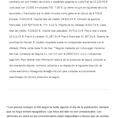
cambiarlo por otro modelo, devolverlo o quedártelo pagando la cuota final de 22.220,95 €
(calculada con 10.000 km anuales).TAE: 7,38 %. La oferta incluye los siguientes servicios
opcionales y financiados que no están incluidos como gasto en el cálculo de la TAE:€.
Entrada: 3.500,00 €. Importe total del crédito: 28.863,39 €. Comisión de apertura
financiada: 3,50 %(976,06 €). TIN: 6,25 %. Importe de los intereses: 8.052,76 €. Coste
total del crédito: 9.028,82 €. Importe total adeudado: 36.916,15 €. Precio total a plazos:
40.416,15 €. Precio al contado: 31.387,34 €. Precio financiado 31.387,34 €. Sistema de
amortización francés. El modelo visualizado puede no corresponder exactamente con el
ofertado. Oferta válida hasta fin de mes. **Seguros mediados por Volkswagen Insurance
Services, Correduría de Seguros S.L. con CIF núm. B-28007615, www.vwfs.es/nota-
legal.html. Para obtener más información relativa de los productos de seguro, consultar la
documentación adjunta. Asimismo, ponemos a su disposición la siguiente dirección de
correo electrónico infoseguroscliente@vwfs.com para consultas exclusivamente
relacionadas con dicho/s producto/s de seguro.
* Los precios incluyen el IVA según la tarifa vigente el día de la publicación, siempre
que no haya errores tipográficos. Las fotos del sitio no son contractuales. Los
vehículos en stock en los concesionarios están disponibles a menos que se vendan