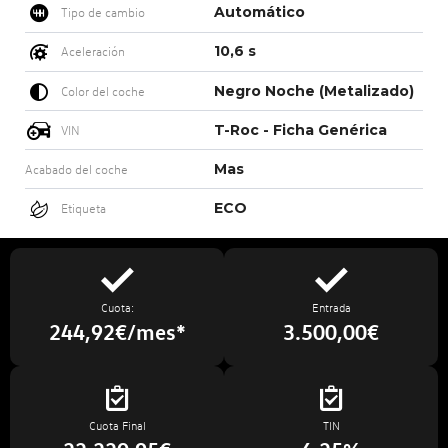
Automático
Tipo de cambio
10,6 s
Aceleración
Negro Noche (Metalizado)
Color del coche
T-Roc - Ficha Genérica
VIN
Mas
Acabado del coche
ECO
Etiqueta
Cuota:
Entrada
244,92€/mes*
3.500,00€
Cuota Final
TIN