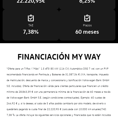
22.220,95€
6,25%
TAE
Plazos
7,38%
60 meses
FINANCIACIÓN MY WAY
*Oferta para un T-Roc \"Más\" 1.5 eTSI 85 kW (116 CV) Automático DSG 7 vel. con un PVP
recomendado financiando en Península y Baleares de 31.387,34 € (IVA, transporte, impuesto
de matriculación, descuento de marca y concesionario y bonificación Volkswagen Bank GmbH
S.E. incluidos). Oferta de financiación válida para clientes particulares que financien un crédito
mínimo de 28.863,39 € con una permanencia mínima de la financiación de 60 meses a través
de Volkswagen Bank GmbH S.E. (según condiciones contractuales). Ejemplo: 60 cuotas de
244,92 € y, si lo deseas, al cabo de 5 años podrás cambiarlo por otro modelo, devolverlo o
quedártelo pagando la cuota final de 22.220,95 € (calculada con 10.000 km anuales).TAE:
7,38 %. La oferta incluye los siguientes servicios opcionales y financiados que no están incluidos