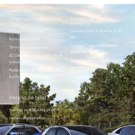
Información al usuario
Horario de ventas
Política de Privacidad
Lun-Vier (Mañ) 9:00 AM a 13:30
PM
Política de Cookies
Lun-Vier (Tardes) 16:00 PM a
Términos y Condiciones
20:00 PM
EU Data Act - Página Web Oficial
Sábados, Domigos y festivos
Volkswagen
cerrados.
Portal central de Grupo “EU Data
Act Portal”:
Horario de taller
Lun-Vier de 8:00 AM a 19:00 PM
Ininterrumpidamente.
Sábados, Domingos y festivos
cerrados.