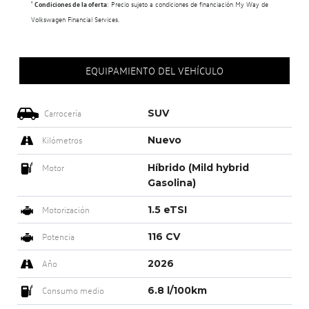
¹
Condiciones de la oferta
: Precio sujeto a condiciones de financiación My Way de
Volkswagen Financial Services.
EQUIPAMIENTO DEL VEHÍCULO
SUV
Carrocería
Nuevo
Kilómetros
Híbrido (Mild hybrid
Motor
Gasolina)
1.5 eTSI
Motorización
116 CV
Potencia
2026
Año
6.8 l/100km
Consumo medio