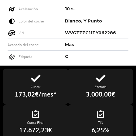
10 s.
Aceleración
Blanco, Y Punto
Color del coche
WVGZZZC11TY062286
VIN
Mas
Acabado del coche
C
Etiqueta
Cuota:
Entrada
173,02€/mes*
3.000,00€
Cuota Final
TIN
17.672,23€
6,25%