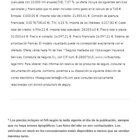
(calculada con 10.000 km anuales).TAE: 7,37 %. La oferta incluye los siguientes servicios
opcionales y financiados que no están incluidos como gasto en el cálculo de la TAE:€.
Entrada: 3.000,00 €. Importe total del crédito: 21.835,61 €. Comisión de apertura
financiada: 3,50 %(738,40 €). TIN: 6,25 %. Importe de los intereses: 6.217,82 €. Coste
total del crédito: 6.956,22 €. Importe total adeudado: 28.053,43 €. Precio total a plazos:
31.053,43 €. Precio al contado: 24.097,21 €. Precio financiado 24.097,21 €. Sistema de
amortización francés. El modelo visualizado puede no corresponder exactamente con el
ofertado. Oferta válida hasta fin de mes. **Seguros mediados por Volkswagen Insurance
Services, Correduría de Seguros S.L. con CIF núm. B-28007615, www.vwfs.es/nota-
legal.html. Para obtener más información relativa de los productos de seguro, consultar la
documentación adjunta. Asimismo, ponemos a su disposición la siguiente dirección de
correo electrónico infoseguroscliente@vwfs.com para consultas exclusivamente
relacionadas con dicho/s producto/s de seguro.
* Los precios incluyen el IVA según la tarifa vigente el día de la publicación, siempre
que no haya errores tipográficos. Las fotos del sitio no son contractuales. Los
vehículos en stock en los concesionarios están disponibles a menos que se vendan
mientras tanto.