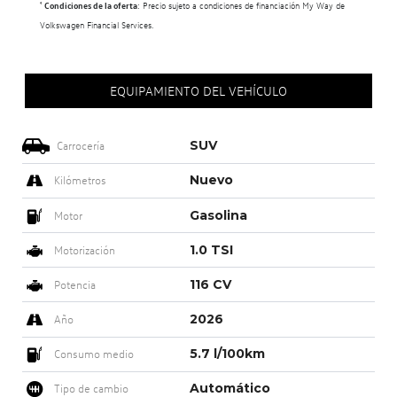
¹
Condiciones de la oferta
: Precio sujeto a condiciones de financiación My Way de
Volkswagen Financial Services.
EQUIPAMIENTO DEL VEHÍCULO
SUV
Carrocería
Nuevo
Kilómetros
Gasolina
Motor
1.0 TSI
Motorización
116 CV
Potencia
2026
Año
5.7 l/100km
Consumo medio
Automático
Tipo de cambio