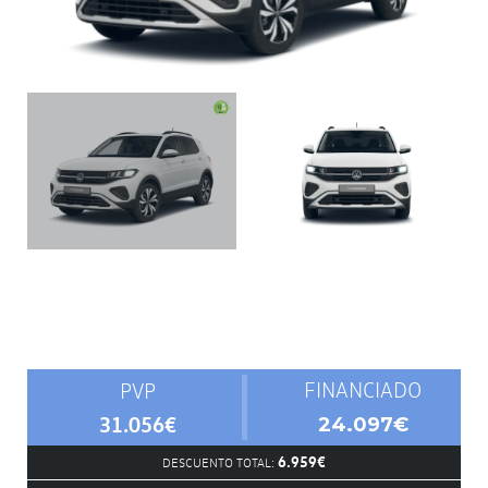
FINANCIADO
PVP
31.056€
24.097€
6.959€
DESCUENTO TOTAL: