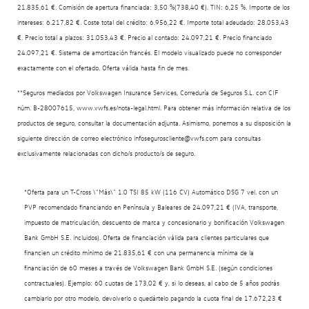
21.835,61 €. Comisión de apertura financiada: 3,50 %(738,40 €). TIN: 6,25 %. Importe de los
intereses: 6.217,82 €. Coste total del crédito: 6.956,22 €. Importe total adeudado: 28.053,43
€. Precio total a plazos: 31.053,43 €. Precio al contado: 24.097,21 €. Precio financiado
24.097,21 €. Sistema de amortización francés. El modelo visualizado puede no corresponder
exactamente con el ofertado. Oferta válida hasta fin de mes.
**Seguros mediados por Volkswagen Insurance Services, Correduría de Seguros S.L. con CIF
núm. B-28007615, www.vwfs.es/nota-legal.html. Para obtener más información relativa de los
productos de seguro, consultar la documentación adjunta. Asimismo, ponemos a su disposición la
siguiente dirección de correo electrónico infoseguroscliente@vwfs.com para consultas
exclusivamente relacionadas con dicho/s producto/s de seguro.
*Oferta para un T-Cross \"Más\" 1.0 TSI 85 kW (116 CV) Automático DSG 7 vel. con un
PVP recomendado financiando en Península y Baleares de 24.097,21 € (IVA, transporte,
impuesto de matriculación, descuento de marca y concesionario y bonificación Volkswagen
Bank GmbH S.E. incluidos). Oferta de financiación válida para clientes particulares que
financien un crédito mínimo de 21.835,61 € con una permanencia mínima de la
financiación de 60 meses a través de Volkswagen Bank GmbH S.E. (según condiciones
contractuales). Ejemplo: 60 cuotas de 173,02 € y, si lo deseas, al cabo de 5 años podrás
cambiarlo por otro modelo, devolverlo o quedártelo pagando la cuota final de 17.672,23 €