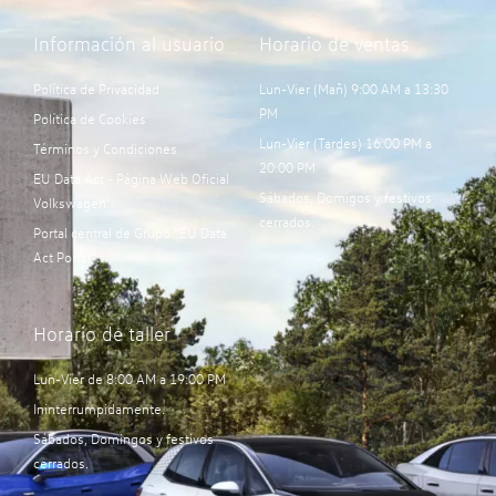
Información al usuario
Horario de ventas
Política de Privacidad
Lun-Vier (Mañ) 9:00 AM a 13:30
PM
Política de Cookies
Lun-Vier (Tardes) 16:00 PM a
Términos y Condiciones
20:00 PM
EU Data Act - Página Web Oficial
Sábados, Domigos y festivos
Volkswagen
cerrados.
Portal central de Grupo “EU Data
Act Portal”:
Horario de taller
Lun-Vier de 8:00 AM a 19:00 PM
Ininterrumpidamente.
Sábados, Domingos y festivos
cerrados.