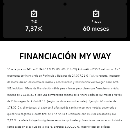
TAE
Plazos
7,37%
60 meses
FINANCIACIÓN MY WAY
*Oferta para un T-Cross \"Más\" 1.0 TSI 85 kW (116 CV) Automático DSG 7 vel. con un PVP
recomendado financiando en Península y Baleares de 24.097,21 € (IVA, transporte, impuesto
de matriculación, descuento de marca y concesionario y bonificación Volkswagen Bank GmbH
S.E. incluidos). Oferta de financiación válida para clientes particulares que financien un crédito
mínimo de 21.835,61 € con una permanencia mínima de la financiación de 60 meses a través
de Volkswagen Bank GmbH S.E. (según condiciones contractuales). Ejemplo: 60 cuotas de
173,02 € y, si lo deseas, al cabo de 5 años podrás cambiarlo por otro modelo, devolverlo o
quedártelo pagando la cuota final de 17.672,23 € (calculada con 10.000 km anuales).TAE:
7,37 %. La oferta incluye los siguientes servicios opcionales y financiados que no están incluidos
como gasto en el cálculo de la TAE:€. Entrada: 3.000,00 €. Importe total del crédito: