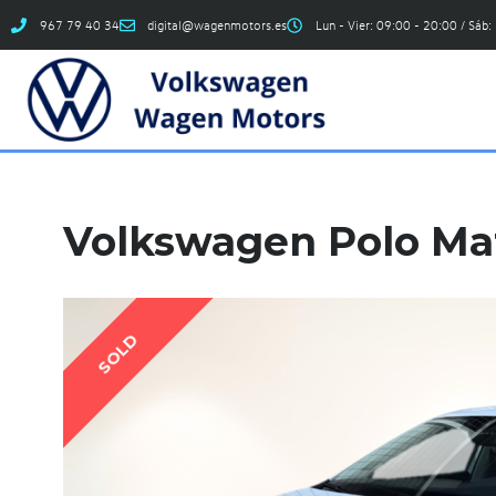
967 79 40 34
digital@wagenmotors.es
Lun - Vier: 09:00 - 20:00 / Sáb:
Volkswagen Polo Mat
SOLD