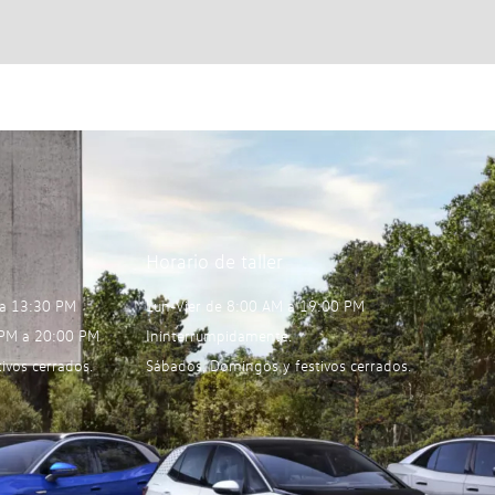
Horario de taller
 a 13:30 PM
Lun-Vier de 8:00 AM a 19:00 PM
 PM a 20:00 PM
Ininterrumpidamente.
ivos cerrados.
Sábados, Domingos y festivos cerrados.