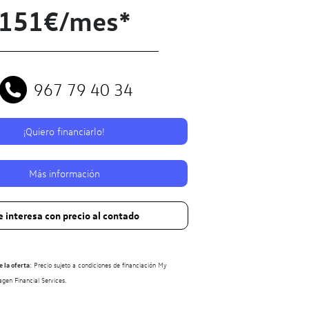
151€/mes*
967 79 40 34
¡Quiero financiarlo!
Más información
 interesa con precio al contado
 la oferta
: Precio sujeto a condiciones de financiación My
en Financial Services.