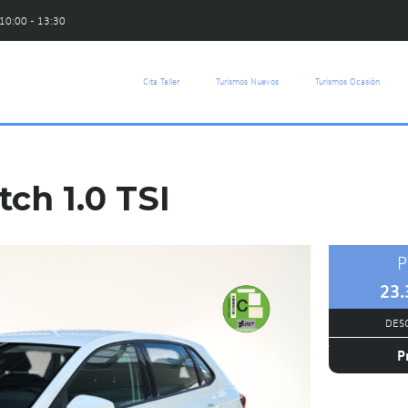
 10:00 - 13:30
Cita Taller
Turismos Nuevos
Turismos Ocasión
ch 1.0 TSI
P
23.
DESC
P