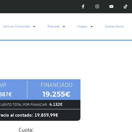
Vehículos Comerciales
Postventa
Modelos
Quienes Somos
FINANCIADO
VP
19.255€
387€
4.132€
UENTO TOTAL POR FINANCIAR :
recio al contado: 19.859,99€
Cuota: