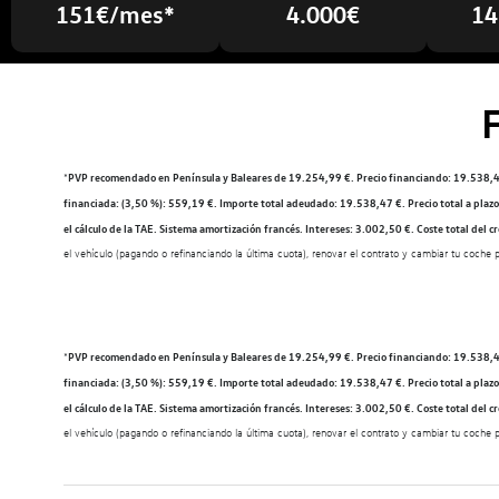
151€/mes*
4.000€
14
*
PVP recomendado en Península y Baleares de 19.254,99 €. Precio financiando: 19.538,47 
financiada: (3,50 %): 559,19 €. Importe total adeudado: 19.538,47 €. Precio total a plazo
el cálculo de la TAE. Sistema amortización francés. Intereses: 3.002,50 €. Coste total del 
el vehículo (pagando o refinanciando la última cuota), renovar el contrato y cambiar tu coche p
*
PVP recomendado en Península y Baleares de 19.254,99 €. Precio financiando: 19.538,47 
financiada: (3,50 %): 559,19 €. Importe total adeudado: 19.538,47 €. Precio total a plazo
el cálculo de la TAE. Sistema amortización francés. Intereses: 3.002,50 €. Coste total del 
el vehículo (pagando o refinanciando la última cuota), renovar el contrato y cambiar tu coche 