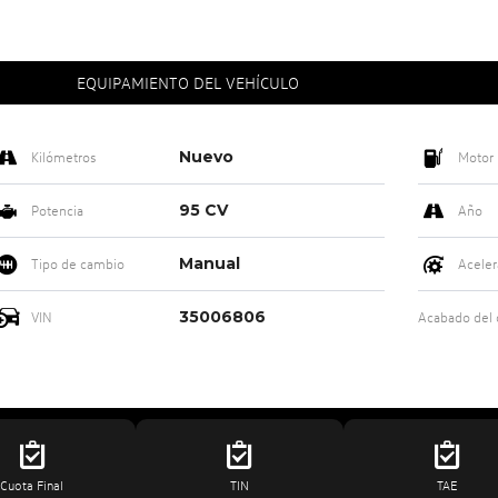
EQUIPAMIENTO DEL VEHÍCULO
Nuevo
Kilómetros
Motor
95 CV
Potencia
Año
Manual
Tipo de cambio
Aceler
35006806
VIN
Acabado del
Cuota Final
TIN
TAE