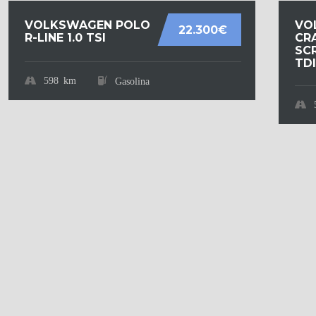
VOLKSWAGEN POLO
VO
22.300€
R-LINE 1.0 TSI
CR
SCR
TDI.
598 km
Gasolina