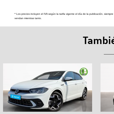
* Los precios incluyen el IVA según la tarifa vigente el día de la publicación, siemp
vendan mientras tanto.
Tambié