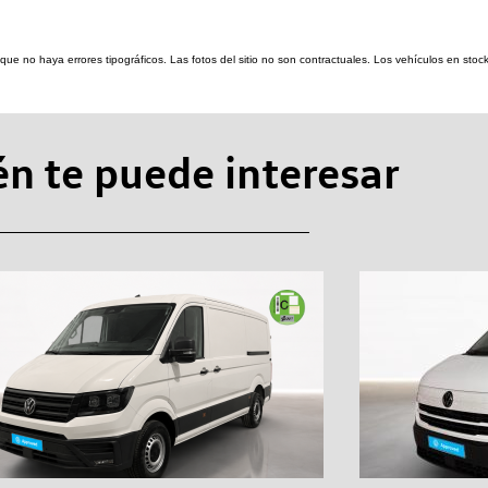
re que no haya errores tipográficos. Las fotos del sitio no son contractuales. Los vehículos en s
n te puede interesar