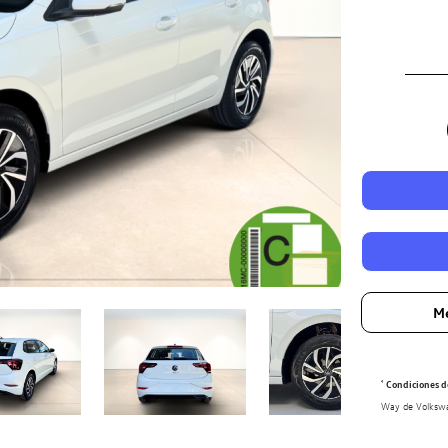
Me
¹
Condiciones de
Way de Volkswag