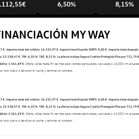
.112,55€
6,50%
8,15%
FINANCIACIÓN MY WAY
€. Importe total del crédito: 16.535,97 €. Importe bonificación VWFS: 0,00 €. Importe total después 
s: 23.538,47 €. TIN: 6,50 %. TAE: 8,15 %. La oferta incluye Seguro Credito Protegido Plus por 721,79 €
crédito: 3.561,69 €.
Oferta válida hasta fin de mes para clientes particulares, calculada a 10.000 km anua
or otro nuevo o devolver el coche y terminar el contrato.
€. Importe total del crédito: 16.535,97 €. Importe bonificación VWFS: 0,00 €. Importe total después 
s: 23.538,47 €. TIN: 6,50 %. TAE: 8,15 %. La oferta incluye Seguro Credito Protegido Plus por 721,79 €
crédito: 3.561,69 €.
Oferta válida hasta fin de mes para clientes particulares, calculada a 10.000 km anua
por otro nuevo o devolver el coche y terminar el contrato.