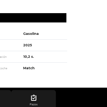
Gasolina
2025
10,2 s.
ación
Match
 coche
Plazos