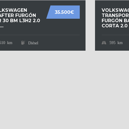
LKSWAGEN
VOLKSWA
35.500€
AFTER FURGÓN
TRANSPOR
 30 BM L3H2 2.0
FURGÓN B
..
CORTA 2.0 T
510 km
595 km
Diésel