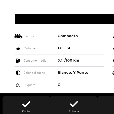
Compacto
Carrocería
1.0 TSI
Motorización
5,1 l/100 km
Consumo medio
Blanco, Y Punto
Color del coche
C
Etiqueta
Cuota:
Entrada