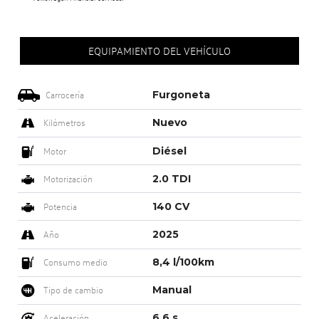
EQUIPAMIENTO DEL VEHÍCULO
Furgoneta
Carrocería
Nuevo
Kilómetros
Diésel
Motor
2.0 TDI
Motorización
140 CV
Potencia
2025
Año
8,4 l/100km
Consumo medio
Manual
Tipo de cambio
6,6 s
Aceleración