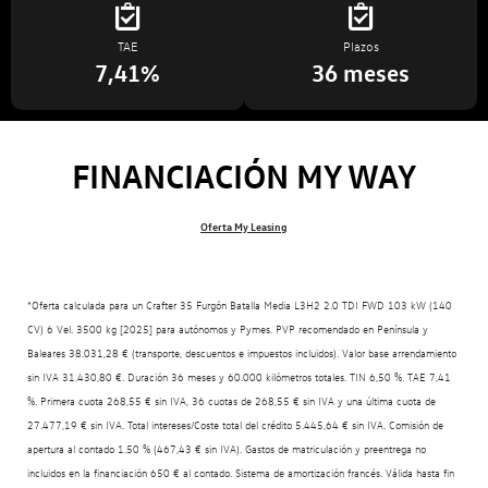
TAE
Plazos
7,41%
36 meses
FINANCIACIÓN MY WAY
Oferta My Leasing
*Oferta calculada para un Crafter 35 Furgón Batalla Media L3H2 2.0 TDI FWD 103 kW (140
CV) 6 Vel. 3500 kg [2025] para autónomos y Pymes. PVP recomendado en Península y
Baleares 38.031,28 € (transporte, descuentos e impuestos incluidos). Valor base arrendamiento
sin IVA 31.430,80 €. Duración 36 meses y 60.000 kilómetros totales. TIN 6,50 %. TAE 7,41
%. Primera cuota 268,55 € sin IVA, 36 cuotas de 268,55 € sin IVA y una última cuota de
27.477,19 € sin IVA. Total intereses/Coste total del crédito 5.445,64 € sin IVA. Comisión de
apertura al contado 1.50 % (467,43 € sin IVA). Gastos de matriculación y preentrega no
incluidos en la financiación 650 € al contado. Sistema de amortización francés. Válida hasta fin