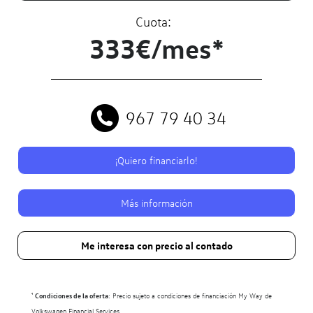
Cuota:
333€/mes*
967 79 40 34
¡Quiero financiarlo!
Más información
Me interesa con precio al contado
¹
Condiciones de la oferta
: Precio sujeto a condiciones de financiación My Way de
Volkswagen Financial Services.