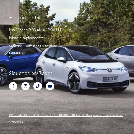
Horario de taller
Lun-Vier de 8:00 AM a 19:00 PM
Ininterrumpidamente.
Sábados, Domingos y festivos
cerrados.
Síguenos en Redes
INSTALACIÓN FOTOVOLTAICA DE AUTOCONSUMO Plan de Recuperación, Transformación
y Resilencia