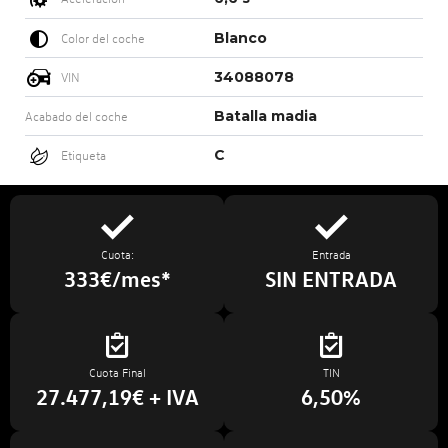
Blanco
Color del coche
34088078
VIN
Batalla madia
Acabado del coche
C
Etiqueta
Cuota:
Entrada
333€/mes*
SIN ENTRADA
Cuota Final
TIN
27.477,19€ + IVA
6,50%