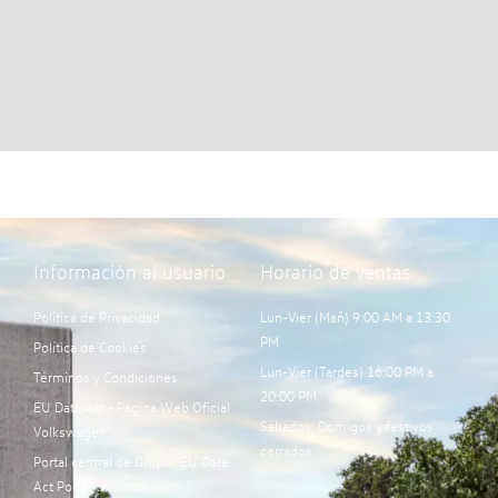
Información al usuario
Horario de ventas
Política de Privacidad
Lun-Vier (Mañ) 9:00 AM a 13:30
PM
Política de Cookies
Lun-Vier (Tardes) 16:00 PM a
Términos y Condiciones
20:00 PM
EU Data Act - Página Web Oficial
Sábados, Domigos y festivos
Volkswagen
cerrados.
Portal central de Grupo “EU Data
Act Portal”: