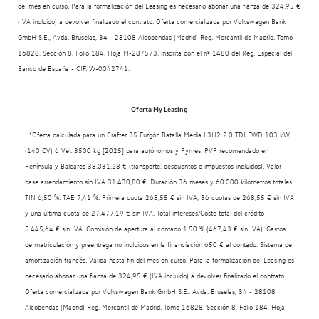
del mes en curso. Para la formalización del Leasing es necesario abonar una fianza de 324,95 €
(IVA incluido) a devolver finalizado el contrato. Oferta comercializada por Volkswagen Bank
GmbH S.E., Avda. Bruselas, 34 - 28108 Alcobendas (Madrid) Reg. Mercantil de Madrid. Tomo
16828, Sección 8, Folio 184, Hoja M-287573, inscrita con el nº 1480 del Reg. Especial del
Banco de España - CIF. W-0042741.
Oferta My Leasing
*Oferta calculada para un Crafter 35 Furgón Batalla Media L3H2 2.0 TDI FWD 103 kW
(140 CV) 6 Vel. 3500 kg [2025] para autónomos y Pymes. PVP recomendado en
Península y Baleares 38.031,28 € (transporte, descuentos e impuestos incluidos). Valor
base arrendamiento sin IVA 31.430,80 €. Duración 36 meses y 60.000 kilómetros totales.
TIN 6,50 %. TAE 7,41 %. Primera cuota 268,55 € sin IVA, 36 cuotas de 268,55 € sin IVA
y una última cuota de 27.477,19 € sin IVA. Total intereses/Coste total del crédito
5.445,64 € sin IVA. Comisión de apertura al contado 1.50 % (467,43 € sin IVA). Gastos
de matriculación y preentrega no incluidos en la financiación 650 € al contado. Sistema de
amortización francés. Válida hasta fin del mes en curso. Para la formalización del Leasing es
necesario abonar una fianza de 324,95 € (IVA incluido) a devolver finalizado el contrato.
Oferta comercializada por Volkswagen Bank GmbH S.E., Avda. Bruselas, 34 - 28108
Alcobendas (Madrid) Reg. Mercantil de Madrid. Tomo 16828, Sección 8, Folio 184, Hoja