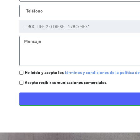
T-ROC LIFE 2.0 DIESEL 178€/MES*
He leído y acepto los
términos y condiciones de la política de
Acepto recibir comunicaciones comerciales.