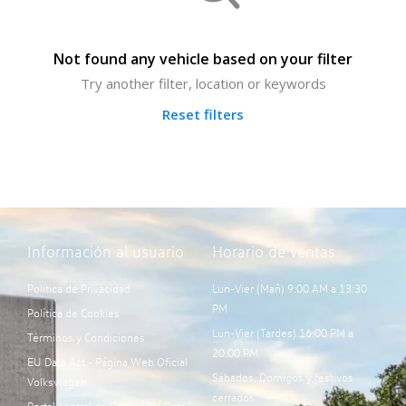
Not found any vehicle based on your filter
Try another filter, location or keywords
Reset filters
Información al usuario
Horario de ventas
Política de Privacidad
Lun-Vier (Mañ) 9:00 AM a 13:30
PM
Política de Cookies
Lun-Vier (Tardes) 16:00 PM a
Términos y Condiciones
20:00 PM
EU Data Act - Página Web Oficial
Sábados, Domigos y festivos
Volkswagen
cerrados.