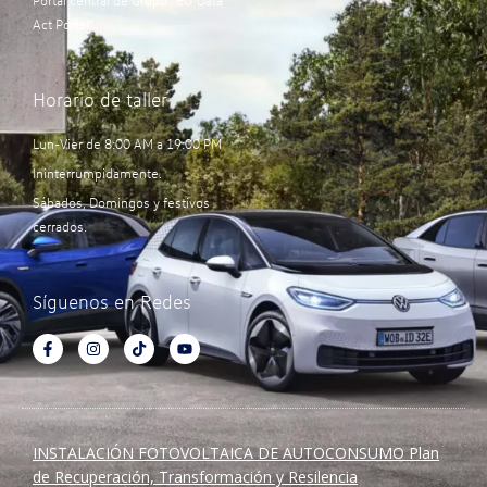
Portal central de Grupo “EU Data
Act Portal”:
Horario de taller
Lun-Vier de 8:00 AM a 19:00 PM
Ininterrumpidamente.
Sábados, Domingos y festivos
cerrados.
Síguenos en Redes
INSTALACIÓN FOTOVOLTAICA DE AUTOCONSUMO Plan
de Recuperación, Transformación y Resilencia