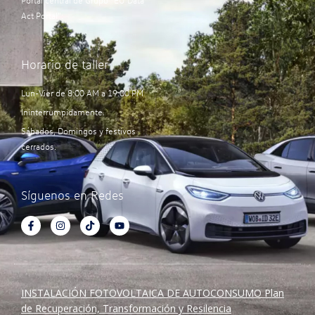
Portal central de Grupo “EU Data
Act Portal”:
Horario de taller
Lun-Vier de 8:00 AM a 19:00 PM
Ininterrumpidamente.
Sábados, Domingos y festivos
cerrados.
Síguenos en Redes
INSTALACIÓN FOTOVOLTAICA DE AUTOCONSUMO Plan
de Recuperación, Transformación y Resilencia