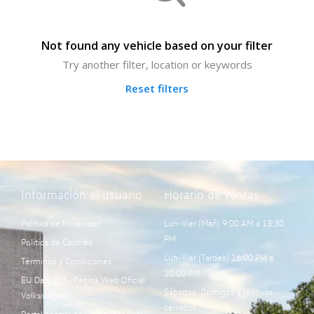
Not found any vehicle based on your filter
Try another filter, location or keywords
Reset filters
Información al usuario
Horario de ventas
Política de Privacidad
Lun-Vier (Mañ) 9:00 AM a 13:30
PM
Política de Cookies
Lun-Vier (Tardes) 16:00 PM a
Términos y Condiciones
20:00 PM
EU Data Act - Página Web Oficial
Sábados, Domigos y festivos
Volkswagen
cerrados.