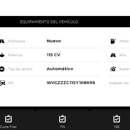
EQUIPAMIENTO DEL VEHÍCULO
Nuevo
Kilómetros
Motor
115 CV
Potencia
Año
Automático
Tipo de cambio
Aceler
WVGZZZC11SY108696
VIN
Acabado del
Cuota Final
TIN
TAE