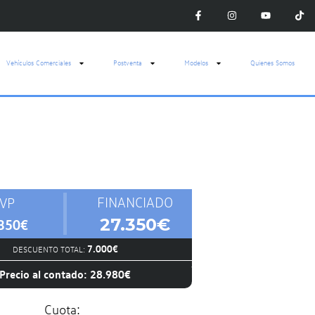
Vehículos Comerciales
Postventa
Modelos
Quienes Somos
FINANCIADO
VP
27.350€
350€
7.000€
DESCUENTO TOTAL:
Precio al contado: 28.980€
Cuota: