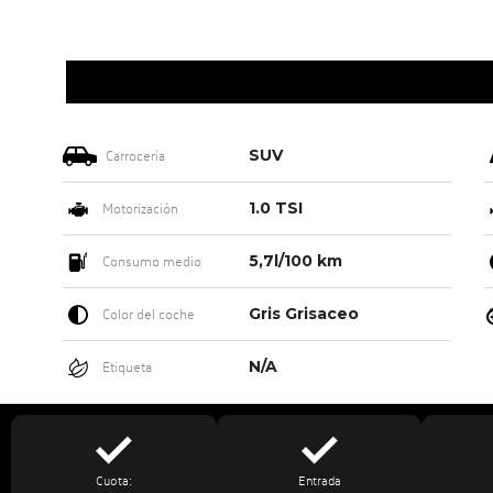
SUV
Carrocería
1.0 TSI
Motorización
5,7l/100 km
Consumo medio
Gris Grisaceo
Color del coche
N/A
Etiqueta
Cuota:
Entrada