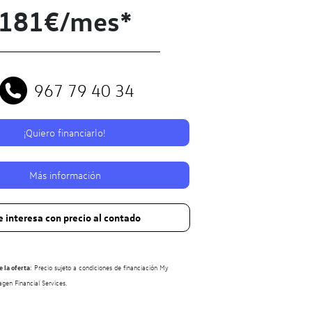
181€/mes*
967 79 40 34
¡Quiero financiarlo!
Más información
 interesa con precio al contado
 la oferta
: Precio sujeto a condiciones de financiación My
en Financial Services.