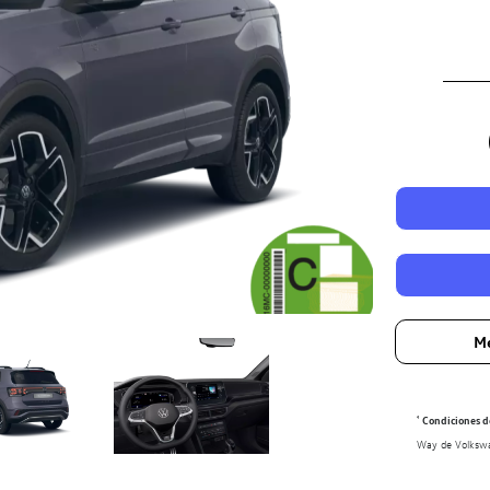
Me
¹
Condiciones de
Way de Volkswag