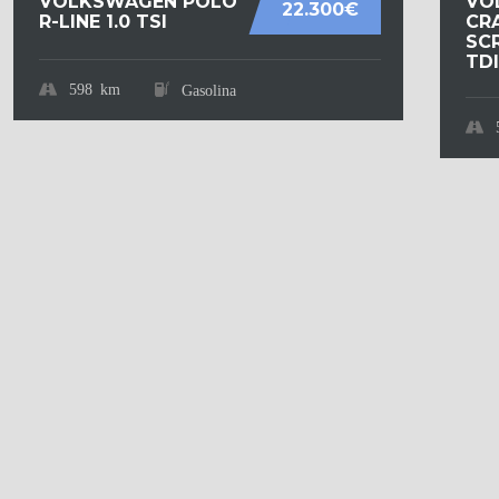
VOLKSWAGEN POLO
VO
22.300€
R-LINE 1.0 TSI
CR
SCR
TDI.
598 km
Gasolina