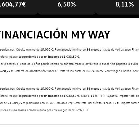
.604,77€
6,50%
8,11%
FINANCIACIÓN MY WAY
s particulares. Crédito mínimo de
15.000 €
. Permanencia mínima de
36 meses
a través de Volkswagen Financi
 oferta incluye
seguro de vida por un importe de 1.033,50 €
.
 si lo deseas, al cabo de 3 años podrás cambiarlo por otro modelo, devolverlo o quedártelo pagando la cuota 
.620,77 €
. Sistema de amortización francés. Oferta válida hasta el
30/09/2025
. Volkswagen Financial Ser
s particulares. Crédito mínimo de
15.000 €
. Permanencia mínima de
36 meses
a través de Volkswagen Financi
 oferta incluye
seguro de vida por un importe de 1.033,50 €
. TAE:
8,11 %
– TIN:
6,50 %
. Importe total d
nal de
21.604,77 €
(calculada con 10.000 km anuales). Coste total del crédito:
4.436,35 €
. Importe total
Services es una marca comercializada por Volkswagen Bank GmbH S.E.