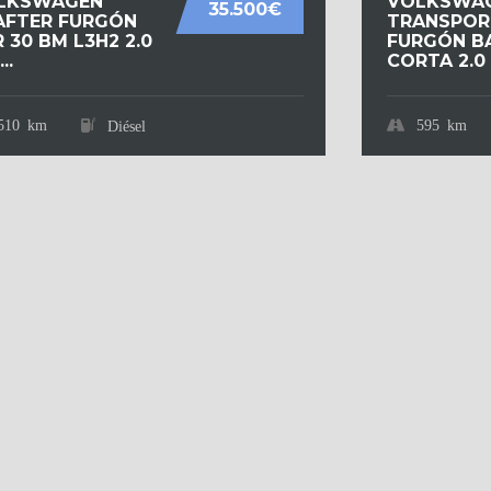
LKSWAGEN
VOLKSWA
35.500€
AFTER FURGÓN
TRANSPOR
 30 BM L3H2 2.0
FURGÓN B
..
CORTA 2.0 T
510 km
595 km
Diésel