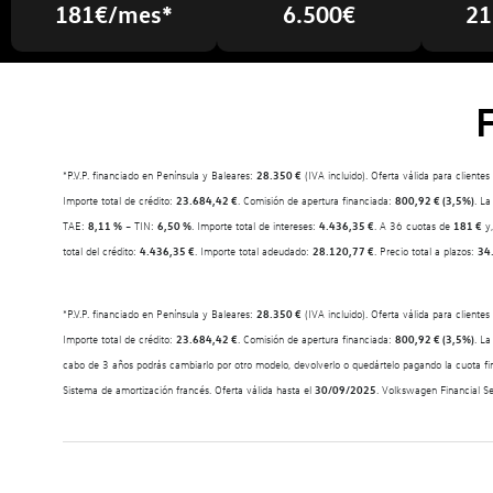
181€/mes*
6.500€
21
*P.V.P. financiado en Península y Baleares:
28.350 €
(IVA incluido). Oferta válida para cliente
Importe total de crédito:
23.684,42 €
. Comisión de apertura financiada:
800,92 € (3,5%)
. La
TAE:
8,11 %
– TIN:
6,50 %
. Importe total de intereses:
4.436,35 €
. A 36 cuotas de
181 €
y,
total del crédito:
4.436,35 €
. Importe total adeudado:
28.120,77 €
. Precio total a plazos:
34
*P.V.P. financiado en Península y Baleares:
28.350 €
(IVA incluido). Oferta válida para cliente
Importe total de crédito:
23.684,42 €
. Comisión de apertura financiada:
800,92 € (3,5%)
. La
cabo de 3 años podrás cambiarlo por otro modelo, devolverlo o quedártelo pagando la cuota fi
Sistema de amortización francés. Oferta válida hasta el
30/09/2025
. Volkswagen Financial 