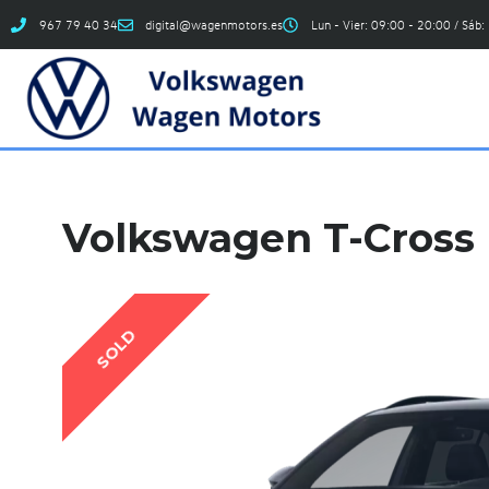
967 79 40 34
digital@wagenmotors.es
Lun - Vier: 09:00 - 20:00 / Sáb:
Volkswagen T-Cross R
SOLD