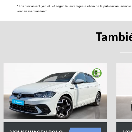
* Los precios incluyen el IVA según la tarifa vigente el día de la publicación, siemp
vendan mientras tanto.
Tambié