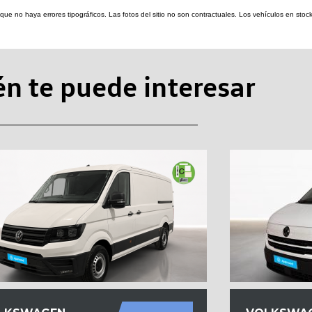
re que no haya errores tipográficos. Las fotos del sitio no son contractuales. Los vehículos en s
n te puede interesar