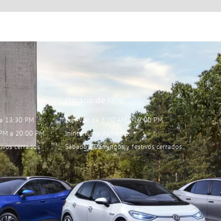
Horario de taller
 a 13:30 PM
Lun-Vier de 8:00 AM a 19:00 PM
 PM a 20:00 PM
Ininterrumpidamente.
ivos cerrados.
Sábados, Domingos y festivos cerrados.