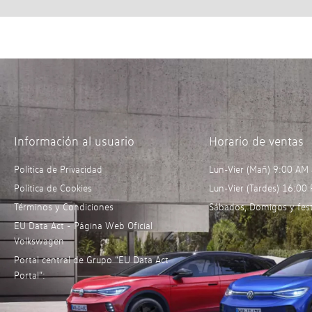
Información al usuario
Horario de ventas
Política de Privacidad
Lun-Vier (Mañ) 9:00 AM
Política de Cookies
Lun-Vier (Tardes) 16:00
Términos y Condiciones
Sábados, Domigos y fest
EU Data Act - Página Web Oficial
Volkswagen
Portal central de Grupo “EU Data Act
Portal”: