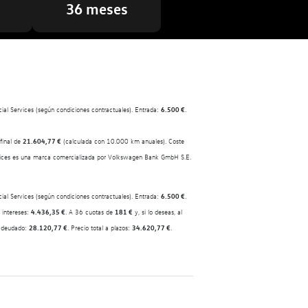
36 meses
al Services (según condiciones contractuales). Entrada:
6.500 €
.
final de
21.604,77 €
(calculada con 10.000 km anuales). Coste
vices es una marca comercializada por Volkswagen Bank GmbH S.E.
al Services (según condiciones contractuales). Entrada:
6.500 €
.
e intereses:
4.436,35 €
. A 36 cuotas de
181 €
y, si lo deseas, al
 adeudado:
28.120,77 €
. Precio total a plazos:
34.620,77 €
.