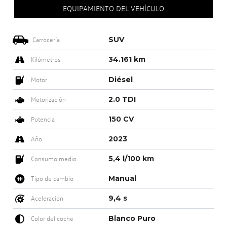
EQUIPAMIENTO DEL VEHÍCULO
SUV
Carrocería
34.161 km
Kilómetros
Diésel
Motor
2.0 TDI
Motorización
150 CV
Potencia
2023
Año
5,4 l/100 km
Consumo medio
Manual
Tipo de cambio
9,4 s
Aceleración
Blanco Puro
Color del coche