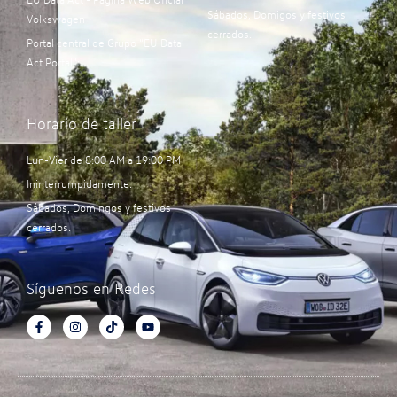
Sábados, Domigos y festivos
Volkswagen
cerrados.
Portal central de Grupo “EU Data
Act Portal”:
Horario de taller
Lun-Vier de 8:00 AM a 19:00 PM
Ininterrumpidamente.
Sábados, Domingos y festivos
cerrados.
Síguenos en Redes