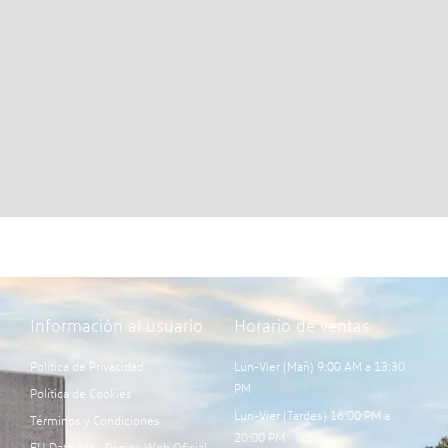
Información al usuario
Horario de ventas
Política de Privacidad
Lun-Vier (Mañ) 9:00 AM a 13:30
PM
Política de Cookies
Lun-Vier (Tardes) 16:00 PM a
Términos y Condiciones
20:00 PM
EU Data Act - Página Web Oficial