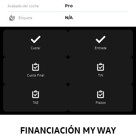
Pro
Acabado del coche
N/A
Etiqueta
Cuota:
Entrada
Cuota Final
TIN
TAE
Plazos
FINANCIACIÓN MY WAY