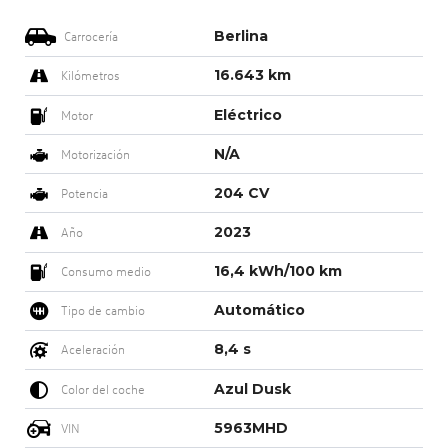
Berlina
Carrocería
16.643 km
Kilómetros
Eléctrico
Motor
N/A
Motorización
204 CV
Potencia
2023
Año
16,4 kWh/100 km
Consumo medio
Automático
Tipo de cambio
8,4 s
Aceleración
Azul Dusk
Color del coche
5963MHD
VIN