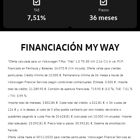
TAE
Plazos
7,51%
36 meses
FINANCIACIÓN MY WAY
*Oferta calculada para un Volkswagen T-Roc “Más” 1.0 TSI 85 kW (116 CV) 6 vel. P.V.P.
financiado en Península y Baleares: 26.070 € (IVA incluido). Oferta válida para clientes
particulares. Crédito mínimo de 15.000 €. Permanencia mínima de 36 meses a través de
Volkswagen Financial Services (según condiciones contractuales). Entrada: 5.500 €. Importe
total de crédito: 21.289,95 €. Comisión de apertura financiada: 719,95 € (3,5 %). TAE: 7,51 %
– TIN: 5,99 %.
Importe total de intereses: 3.802,86 €. Coste total del crédito: 4.522,81 €. A 36 cuotas de
124 € y, si lo deseas, al cabo de 3 años podrás cambiarlo por otro modelo, devolverlo o
quedártelo pagando la cuota final de 20.628,81 € (calculada con 10.000 km anuales). Importe
total adeudado: 25.092,81 €. Precio total a plazos: 30.592,81 €. Sistema de amortización
francés.
Oferta válida hasta el 30/11/2025 para clientes particulares. Volkswagen Financial Services es