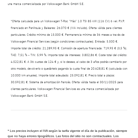
una marca comercializada por Volkswagen Bank GmbH S.E.
*Oferta calculada para un Volkswagen T-Roc “Más” 1.0 TSI 85 kW (116 CV) 6 vel. P.V.P.
financiado en Península y Baleares: 26.070 € (IVA incluido). Oferta válida para clientes
particulares. Crédito mínimo de 15.000 €. Permanencia mínima de 36 meses a través de
Volkswagen Financial Services (según condiciones contractuales). Entrada: 5.500 €.
Importe total de crédito: 21.289,95 €. Comisión de apertura financiada: 719,95 € (3,5 %).
TAE: 7,51 % – TIN: 5,99 %. Importe total de intereses: 3.802,86 €. Coste total del crédito:
4.522,81 €. A 36 cuotas de 124 € y, si lo deseas, al cabo de 3 años podrás cambiarlo por
otro modelo, devolverlo o quedártelo pagando la cuota final de 20.628,81 € (calculada con
10.000 km anuales). Importe total adeudado: 25.092,81 €. Precio total a plazos:
30.592,81 €. Sistema de amortización francés. Oferta válida hasta el 30/11/2025 para
clientes particulares. Volkswagen Financial Services es una marca comercializada por
Volkswagen Bank GmbH S.E.
* Los precios incluyen el IVA según la tarifa vigente el día de la publicación, siempre
que no haya errores tipográficos. Las fotos del sitio no son contractuales. Los