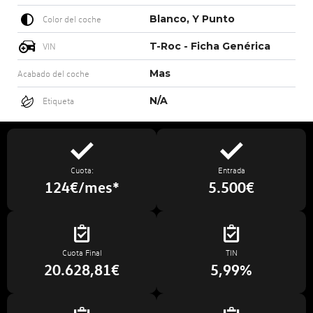
Blanco, Y Punto
Color del coche
T-Roc - Ficha Genérica
VIN
Mas
Acabado del coche
N/A
Etiqueta
Cuota:
Entrada
124€/mes*
5.500€
Cuota Final
TIN
20.628,81€
5,99%