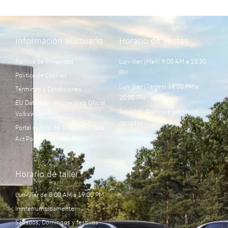
Información al usuario
Horario de ventas
Política de Privacidad
Lun-Vier (Mañ) 9:00 AM a 13:30
PM
Política de Cookies
Lun-Vier (Tardes) 16:00 PM a
Términos y Condiciones
20:00 PM
EU Data Act - Página Web Oficial
Sábados, Domigos y festivos
Volkswagen
cerrados.
Portal central de Grupo “EU Data
Act Portal”:
Horario de taller
Lun-Vier de 8:00 AM a 19:00 PM
Ininterrumpidamente.
Sábados, Domingos y festivos