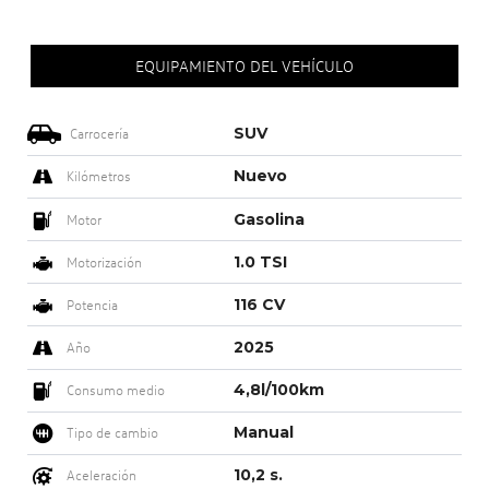
EQUIPAMIENTO DEL VEHÍCULO
SUV
Carrocería
Nuevo
Kilómetros
Gasolina
Motor
1.0 TSI
Motorización
116 CV
Potencia
2025
Año
4,8l/100km
Consumo medio
Manual
Tipo de cambio
10,2 s.
Aceleración